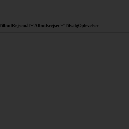
Tilbud
Rejsemål
Afbudsrejser
Tilvalg
Oplevelser