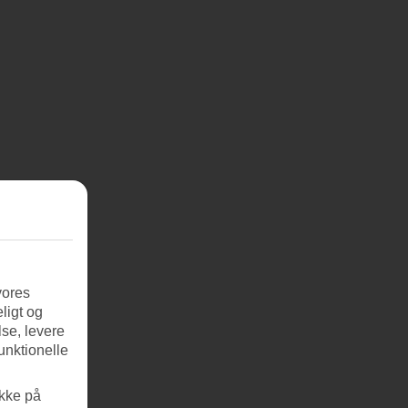
vores
ligt og
se, levere
unktionelle
ikke på