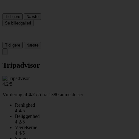
Tidligere
Næste
Se billedgalleri
Tidligere
Næste
Tripadvisor
4.2/5
Vurdering af
4.2 / 5
fra
1380 anmeldelser
Renlighed
4.4/5
Beliggenhed
4.2/5
Værelserne
4.4/5
Service