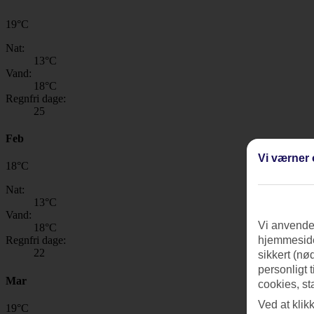
19
°
C
Nat:
13
°C
Vand:
18
°C
Regnfri dage:
25
Feb
Vi værner 
18
°
C
Nat:
13
°C
Vand:
Vi anvender
18
°C
Regnfri dage:
hjemmeside
22
sikkert (nø
personligt 
Mar
cookies, st
Ved at klik
19
°
C