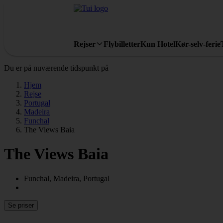
Rejser
Flybilletter
Kun Hotel
Kør-selv-ferie
Du er på nuværende tidspunkt på
Hjem
Rejse
Portugal
Madeira
Funchal
The Views Baia
The Views Baia
Funchal, Madeira, Portugal
Se priser