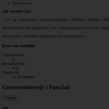
Vaskeservice
Alle værelser har:
– A/C og centralvarme – Deponeringsboks – Minibar – Elkedel – WiFi 
dobbeltværelse der disponeres af tre. Ekstra person(er) sover da i ekst
Her benytter vi hotellets betegnelser for værelsestyper.
Kort om hotellet
Udendørspool
Ja
Restaurant/Bar
Ja/Ja
Transfertid
ca. 25 minutter
Gennemsnitsvejr i Funchal
Tidligere
Jan