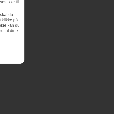
es ikke til
 skal du
t klikke på
okie kan du
ed, at dine