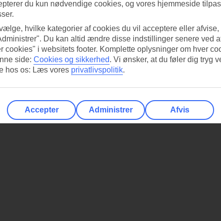
epterer du kun nødvendige cookies, og vores hjemmeside tilpass
sser.
 vælge, hvilke kategorier af cookies du vil acceptere eller afvise,
Administrer". Du kan altid ændre disse indstillinger senere ved a
r cookies" i websitets footer. Komplette oplysninger om hver co
nne side:
Cookies og sikkerhed
.
Vi ønsker, at du føler dig tryg v
re hos os: Læs vores
privatlivspolitik
.
Accepter
Administrer
Afvis