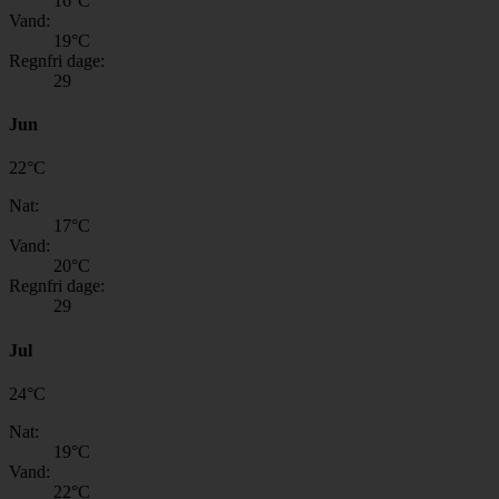
16
°C
Vand:
19
°C
Regnfri dage:
29
Jun
22
°
C
Nat:
17
°C
Vand:
20
°C
Regnfri dage:
29
Jul
24
°
C
Nat:
19
°C
Vand:
22
°C