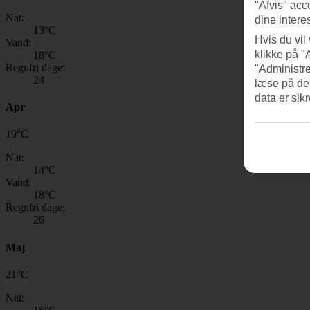
"Afvis" acc
Nat:
dine intere
13
°C
Hvis du vil
Vand:
klikke på "
18
°C
Regnfri dage:
"Administre
24
læse på de
data er sik
Apr
19
°
C
Nat:
14
°C
Vand:
18
°C
Regnfri dage:
26
Maj
21
°
C
Nat: