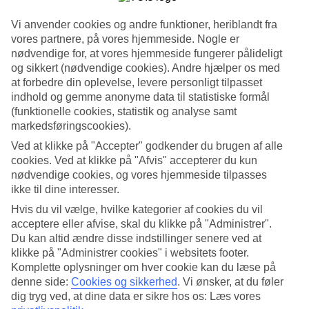
Service
4.4/5
Vi anvender cookies og andre funktioner, heriblandt fra
Søvnkvalitet
vores partnere, på vores hjemmeside. Nogle er
4.7/5
Standard
nødvendige for, at vores hjemmeside fungerer pålideligt
4.3/5
og sikkert (nødvendige cookies). Andre hjælper os med
at forbedre din oplevelse, levere personligt tilpasset
Om hotellet
indhold og gemme anonyme data til statistiske formål
(funktionelle cookies, statistik og analyse samt
WiFi
markedsføringscookies).
Ved at klikke på "Accepter" godkender du brugen af alle
Ved havet med pools og mange aktiviteter
cookies. Ved at klikke på "Afvis" accepterer du kun
nødvendige cookies, og vores hjemmeside tilpasses
Sentido Galosol ligger i et hyggeligt og roligt område med udsigt
over havet i den lille by Canico do Baixo på det sydlige Maderia.
ikke til dine interesser.
Her er der pools, dykker center, luksuriøst spa og mange aktiviteter.
Hvis du vil vælge, hvilke kategorier af cookies du vil
Nogle værelser har plads til op til seks personer og har havudsigt.
acceptere eller afvise, skal du klikke på "Administrer".
Morgenmad indgår, og du kan bestille måltidspakker.
Du kan altid ændre disse indstillinger senere ved at
Inden for rækkevidde ligger den 18-hullers Palheiro Golfbane, og
klikke på "Administrer cookies" i websitets footer.
hvis du vil besøge Funchal ligger byen bare en kort køretur væk.
Komplette oplysninger om hver cookie kan du læse på
denne side:
Cookies og sikkerhed
.
Vi ønsker, at du føler
Have med poolområde
dig tryg ved, at dine data er sikre hos os: Læs vores