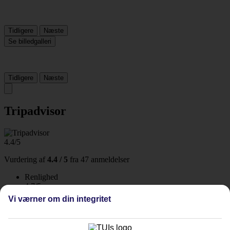
Tidligere
Næste
Se billedgalleri
Tidligere
Næste
Tripadvisor
4.4/5
Vurdering af
4.4 / 5
fra
47 anmeldelser
Renlighed
4.7/5
Beliggenhed
Vi værner om din integritet
4.7/5
Værelserne
4.6/5