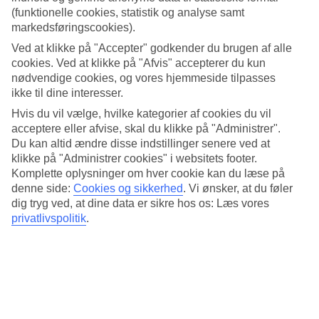
Ponta Delgada, måned for måned.
(funktionelle cookies, statistik og analyse samt
markedsføringscookies).
Gennemsnitstemperatur – Ponta Delgada
Ved at klikke på "Accepter" godkender du brugen af alle
cookies. Ved at klikke på "Afvis" accepterer du kun
Populære hoteller – Ponta Delgada
nødvendige cookies, og vores hjemmeside tilpasses
ikke til dine interesser.
Mere i samme kategori
Hvis du vil vælge, hvilke kategorier af cookies du vil
Madeira - Vejr og temperaturer
acceptere eller afvise, skal du klikke på "Administrer".
Albufeira - Vejr og temperaturer
Du kan altid ændre disse indstillinger senere ved at
Tavira - Vejr og temperaturer
klikke på "Administrer cookies" i websitets footer.
Lagos - Vejr og temperaturer
Komplette oplysninger om hver cookie kan du læse på
Alvor - Vejr og temperaturer
denne side:
Cookies og sikkerhed
.
Vi ønsker, at du føler
dig tryg ved, at dine data er sikre hos os: Læs vores
Mere i samme område
privatlivspolitik
.
Rejser til Madeira
All Inclusive på Madeira
All Inclusive Algarve
Rejser til Alvor
All Inclusive Caniçal
Rejser der ligner