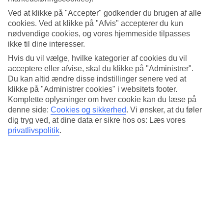
4.2/5
Standard
Ved at klikke på "Accepter" godkender du brugen af alle
3.9/5
cookies. Ved at klikke på "Afvis" accepterer du kun
nødvendige cookies, og vores hjemmeside tilpasses
Om hotellet
ikke til dine interesser.
Hvis du vil vælge, hvilke kategorier af cookies du vil
5*
acceptere eller afvise, skal du klikke på "Administrer".
Officiel kategori
Du kan altid ændre disse indstillinger senere ved at
Det 5-stjernede hotel The Editory by the Sea Lagos i Lagos er et
klikke på "Administrer cookies" i websitets footer.
hotel med bar, morgenmadsbuffet og WiFi. På hotellet kan du nyde
Komplette oplysninger om hver cookie kan du læse på
sauna. hvis børnene er med findes der børneklub/miniklub. Der er
denne side:
Cookies og sikkerhed
.
Vi ønsker, at du føler
parkeringsmuligheder i omådet. Hotellet blev senest renoveret år
dig tryg ved, at dine data er sikre hos os: Læs vores
2025. Følgende kreditkort accepteres på hotellet: American Express,
privatlivspolitik
.
EC Maestro, Mastercard og Visa.
Kort om hotellet
Til strand/badning
1,3 km
Udendørspool
Ja
Restaurant/Bar
Ja/Ja