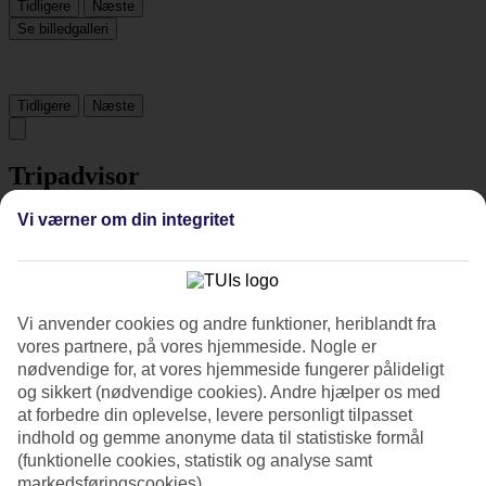
Tidligere
Næste
Se billedgalleri
Tidligere
Næste
Tripadvisor
Vi værner om din integritet
3.7/5
Vurdering af
3.7 / 5
fra
95 anmeldelser
Renlighed
Vi anvender cookies og andre funktioner, heriblandt fra
4.4/5
vores partnere, på vores hjemmeside. Nogle er
Beliggenhed
nødvendige for, at vores hjemmeside fungerer pålideligt
4.2/5
og sikkert (nødvendige cookies). Andre hjælper os med
Værelserne
4.4/5
at forbedre din oplevelse, levere personligt tilpasset
Service
indhold og gemme anonyme data til statistiske formål
3.8/5
(funktionelle cookies, statistik og analyse samt
Søvnkvalitet
markedsføringscookies).