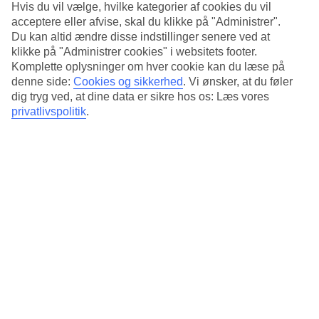
Lejer du en bil
, er der meget at opleve i Algarve. Nabobyen
Hvis du vil vælge, hvilke kategorier af cookies du vil
Albufeira ligger 60 km væk. Gratis parkering findes på hotellet.
acceptere eller afvise, skal du klikke på "Administrer".
Du kan altid ændre disse indstillinger senere ved at
To pools og eget spa
klikke på "Administrer cookies" i websitets footer.
Komplette oplysninger om hver cookie kan du læse på
Sandstranden Meia Praia ligger ca. 800 meter fra hotellet.
denne side:
Cookies og sikkerhed
.
Vi ønsker, at du føler
Foretrækker du poolen har hotellet to forskellige poolområder. Vil
du træne har hotellet et fitnesslokale i Marina Spa. Her findes også
dig tryg ved, at dine data er sikre hos os: Læs vores
en indendørs pool og du kan bestille massage og forskellige
privatlivspolitik
.
behandlinger.
To supermarkeder ligger nær hotellet.
Antal lejligheder : 141
Kort om hotellet
Til strand/badning
800 m
Udendørspool/Børnepool
Ja/Ja
Centrum/Shopping
800 m/500 m
Restaurant/Bar
Ja/Ja