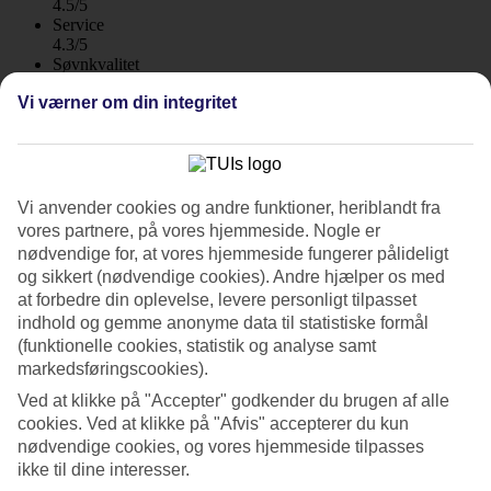
4.5/5
Service
4.3/5
Søvnkvalitet
4.3/5
Vi værner om din integritet
Standard
4.1/5
Om hotellet
Vi anvender cookies og andre funktioner, heriblandt fra
4*
vores partnere, på vores hjemmeside. Nogle er
Officiel kategori
nødvendige for, at vores hjemmeside fungerer pålideligt
WiFi
og sikkert (nødvendige cookies). Andre hjælper os med
Store lejligheder ved Lagos havn
at forbedre din oplevelse, levere personligt tilpasset
indhold og gemme anonyme data til statistiske formål
Marina Club Lagos Resort har en god beliggenhed ved Lagos havn
(funktionelle cookies, statistik og analyse samt
i gåafstand til stranden og shopping. Hotellet har to poolområder,
markedsføringscookies).
spa og træningslokale. Alle lejligheder på Marina Club Lagos Resort
er store med lys indretning. Vælg mellem 1-4 værelser, de største er
Ved at klikke på "Accepter" godkender du brugen af alle
over 160m².
cookies. Ved at klikke på "Afvis" accepterer du kun
nødvendige cookies, og vores hjemmeside tilpasses
Centrum i Lagos med restauranter og butikker ligger kun en kort
ikke til dine interesser.
gåtur væk, gå over en af broerne ved havnen og så er du fremme.