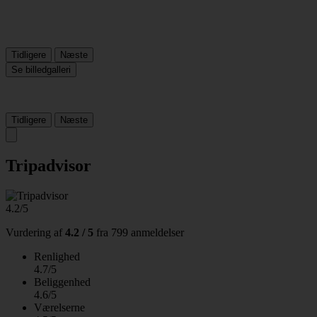
Tidligere
Næste
Se billedgalleri
Tidligere
Næste
Tripadvisor
4.2/5
Vurdering af
4.2 / 5
fra
799 anmeldelser
Renlighed
4.7/5
Beliggenhed
4.6/5
Værelserne