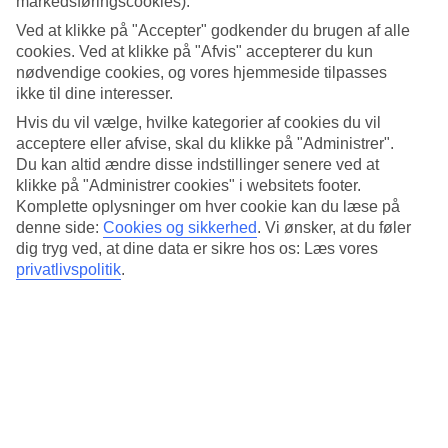
markedsføringscookies).
4.9/5
Standard
Ved at klikke på "Accepter" godkender du brugen af alle
4.4/5
cookies. Ved at klikke på "Afvis" accepterer du kun
nødvendige cookies, og vores hjemmeside tilpasses
Om hotellet
ikke til dine interesser.
Hvis du vil vælge, hvilke kategorier af cookies du vil
4*
Officiel kategori
acceptere eller afvise, skal du klikke på "Administrer".
Du kan altid ændre disse indstillinger senere ved at
Det 4-stjernede hotel Lagos Avenida Hotel i Lagos er et hotel med
klikke på "Administrer cookies" i websitets footer.
bar, morgenmadsbuffet og WiFi. Der er parkeringsmuligheder i
Komplette oplysninger om hver cookie kan du læse på
omådet. Følgende kreditkort accepteres på hotellet: American
denne side:
Cookies og sikkerhed
.
Vi ønsker, at du føler
Express, Mastercard og Visa.
dig tryg ved, at dine data er sikre hos os: Læs vores
Kort om hotellet
privatlivspolitik
.
Til strand/badning
1,2 km
Udendørspool
Ja
Restaurant/Bar
Ja/Ja
Transfertid
ca. 1 time 15 min