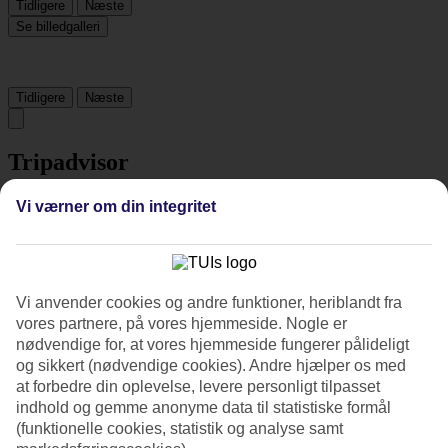
Tidligere
Næste
Se billedgalleri
Tidligere
Næste
Tripadvisor
Vi værner om din integritet
4.6/5
Vurdering af
4.6 / 5
fra
284 anmeldelser
Renlighed
Vi anvender cookies og andre funktioner, heriblandt fra
4.9/5
vores partnere, på vores hjemmeside. Nogle er
Beliggenhed
4.8/5
nødvendige for, at vores hjemmeside fungerer pålideligt
Værelserne
og sikkert (nødvendige cookies). Andre hjælper os med
4.5/5
at forbedre din oplevelse, levere personligt tilpasset
Service
indhold og gemme anonyme data til statistiske formål
4.7/5
(funktionelle cookies, statistik og analyse samt
Søvnkvalitet