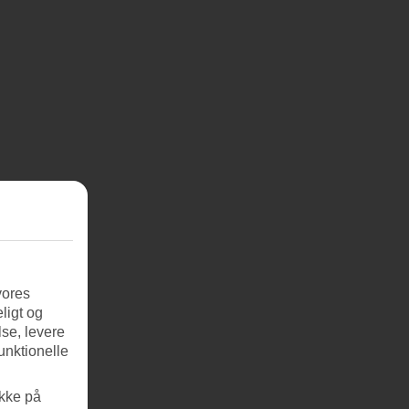
vores
ligt og
se, levere
unktionelle
ikke på