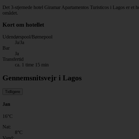
Det 3-stjernede hotel Giramar Apartamentos Turisticos i Lagos er et 
omådet.
Kort om hotellet
Udendørspool/Børnepool
Ja/Ja
Bar
Ja
Transfertid
ca. 1 time 15 min
Gennemsnitsvejr i Lagos
Tidligere
Jan
16
°
C
Nat:
8
°C
Vand: