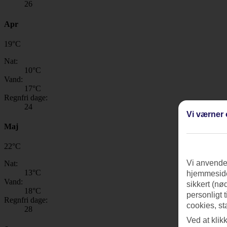
26
Apr
19
°
C
Nat:
10
°C
Vand:
17
°C
Regnfri dage:
24
Vi værner 
Maj
22
°
C
Vi anvender
Nat:
13
°C
hjemmeside
Vand:
sikkert (nø
18
°C
personligt 
Regnfri dage:
cookies, st
28
Ved at klik