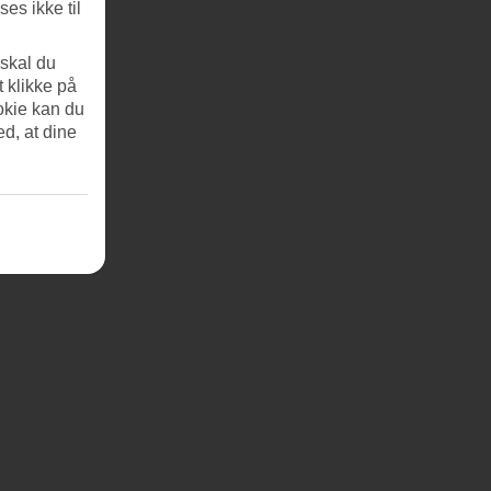
es ikke til
 skal du
t klikke på
okie kan du
ed, at dine