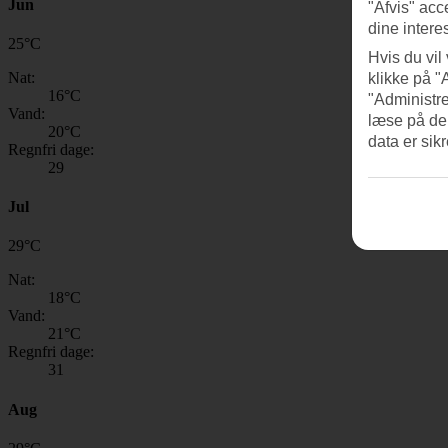
Jun
"Afvis" acc
dine intere
25
°
C
Hvis du vil
Nat:
klikke på "
16
°C
"Administre
Vand:
læse på de
20
°C
data er sik
Regnfri dage:
29
Jul
29
°
C
Nat:
18
°C
Vand:
21
°C
Regnfri dage:
31
Aug