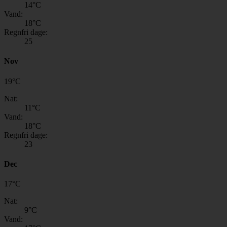
14
°C
Vand:
18
°C
Regnfri dage:
25
Nov
19
°
C
Nat:
11
°C
Vand:
18
°C
Regnfri dage:
23
Dec
17
°
C
Nat:
9
°C
Vand: