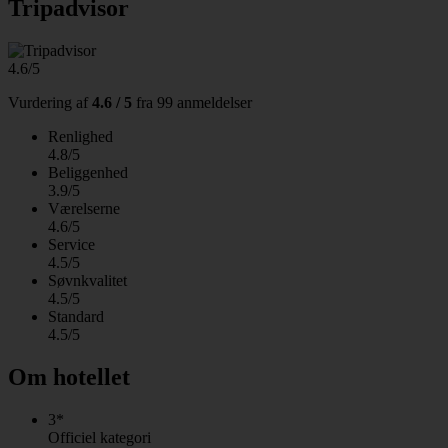
Tripadvisor
4.6/5
Vurdering af
4.6 / 5
fra
99 anmeldelser
Renlighed
4.8/5
Beliggenhed
3.9/5
Værelserne
4.6/5
Service
4.5/5
Søvnkvalitet
4.5/5
Standard
4.5/5
Om hotellet
3*
Officiel kategori