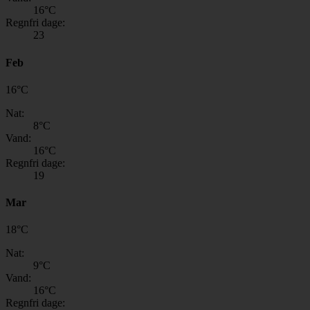
16
°C
Regnfri dage:
23
Feb
16
°
C
Nat:
8
°C
Vand:
16
°C
Regnfri dage:
19
Mar
18
°
C
Nat:
9
°C
Vand:
16
°C
Regnfri dage: