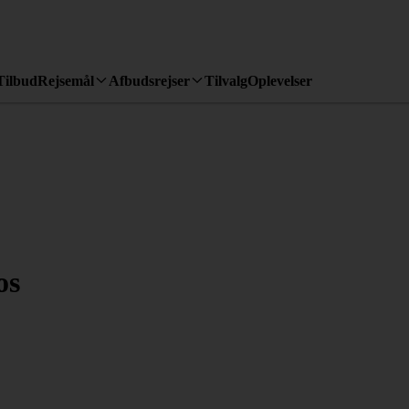
Tilbud
Rejsemål
Afbudsrejser
Tilvalg
Oplevelser
os