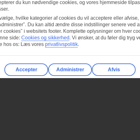
epterer du kun nødvendige cookies, og vores hjemmeside tilpass
sser.
 vælge, hvilke kategorier af cookies du vil acceptere eller afvise,
Administrer". Du kan altid ændre disse indstillinger senere ved a
r cookies" i websitets footer. Komplette oplysninger om hver co
nne side:
Cookies og sikkerhed
.
Vi ønsker, at du føler dig tryg v
re hos os: Læs vores
privatlivspolitik
.
Accepter
Administrer
Afvis