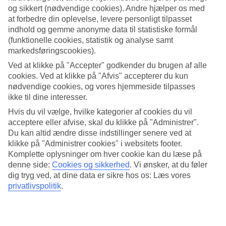
4.4/5
og sikkert (nødvendige cookies). Andre hjælper os med
Standard
at forbedre din oplevelse, levere personligt tilpasset
4.1/5
indhold og gemme anonyme data til statistiske formål
Om hotellet
(funktionelle cookies, statistik og analyse samt
markedsføringscookies).
4*
Ved at klikke på "Accepter" godkender du brugen af alle
Officiel kategori
cookies. Ved at klikke på "Afvis" accepterer du kun
nødvendige cookies, og vores hjemmeside tilpasses
Flere pools, hvor den ene er opvarmet om vinteren
ikke til dine interesser.
Costa d'Oiro Ambiance Village ligger i et roligt villakvarter i det
Hvis du vil vælge, hvilke kategorier af cookies du vil
sydlige Lagos, nær strandene Praia Dona Ana og Praia de Camilo.
acceptere eller afvise, skal du klikke på "Administrer".
Et lille hotel med individuelt indrettede værelser og flere små pools,
Du kan altid ændre disse indstillinger senere ved at
hvor den ene er overdækket og opvarmet om vinteren.
klikke på "Administrer cookies" i websitets footer.
Komplette oplysninger om hver cookie kan du læse på
Udover hotellets restaurant finder du flere langs kysten. Der er cirka
en kilometer til Lagos hyggelige stræder, butikker og restauranter.
denne side:
Cookies og sikkerhed
.
Vi ønsker, at du føler
dig tryg ved, at dine data er sikre hos os: Læs vores
På Costa d'Oiro Ambiance Village er der:
privatlivspolitik
.
Restaurant og bar
Flere pools
Opvarmet pool om vinteren