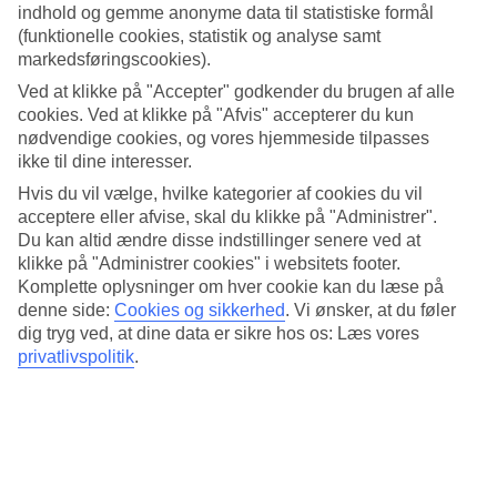
4.6/5
indhold og gemme anonyme data til statistiske formål
Standard
(funktionelle cookies, statistik og analyse samt
4.6/5
markedsføringscookies).
Om hotellet
Ved at klikke på "Accepter" godkender du brugen af alle
cookies. Ved at klikke på "Afvis" accepterer du kun
nødvendige cookies, og vores hjemmeside tilpasses
3*
Officiel kategori
ikke til dine interesser.
Hvis du vil vælge, hvilke kategorier af cookies du vil
Det 3-stjernede hotel Albergaria Solar de Mos i Lagos er et hotel
med bar, morgenmadsbuffet og WiFi. På hotellet kan du nyde Både
acceptere eller afvise, skal du klikke på "Administrer".
massage og sauna. hvis børnene er med findes der børnepool. Der er
Du kan altid ændre disse indstillinger senere ved at
parkeringsmuligheder i omådet. Følgende kreditkort accepteres på
klikke på "Administrer cookies" i websitets footer.
hotellet: American Express, Diners Club, EC Maestro, Mastercard
Komplette oplysninger om hver cookie kan du læse på
og Visa.
denne side:
Cookies og sikkerhed
.
Vi ønsker, at du føler
dig tryg ved, at dine data er sikre hos os: Læs vores
Kort om hotellet
privatlivspolitik
.
Til strand/badning
900 m
Udendørspool/Børnepool
Ja/Ja
Restaurant/Bar
Ja/Ja