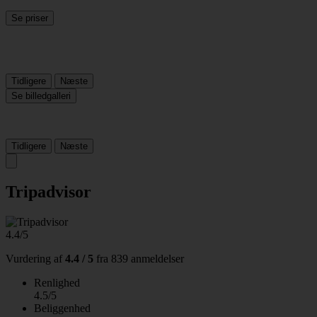
Se priser
Tidligere
Næste
Se billedgalleri
Tidligere
Næste
Tripadvisor
4.4/5
Vurdering af
4.4 / 5
fra
839 anmeldelser
Renlighed
4.5/5
Beliggenhed