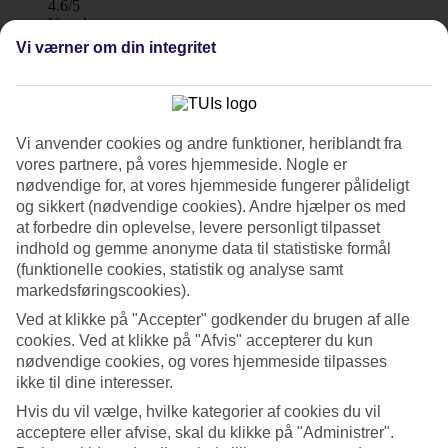
4.6/5
Værelserne
4.5/5
Vi værner om din integritet
Service
4.3/5
Søvnkvalitet
4.6/5
Standard
Vi anvender cookies og andre funktioner, heriblandt fra
4.2/5
vores partnere, på vores hjemmeside. Nogle er
nødvendige for, at vores hjemmeside fungerer pålideligt
Om hotellet
og sikkert (nødvendige cookies). Andre hjælper os med
at forbedre din oplevelse, levere personligt tilpasset
WiFi
indhold og gemme anonyme data til statistiske formål
(funktionelle cookies, statistik og analyse samt
Tæt på stranden – All Inclusive indgår
markedsføringscookies).
På Pestana Blue Alvor Beach All Inclusive Hotel bor du tæt på
Ved at klikke på "Accepter" godkender du brugen af alle
stranden samt en golfbane, lige uden for den lille by Alvor. Hotellet
cookies. Ved at klikke på "Afvis" accepterer du kun
har pools, restauranter, paddeltennis, en multicourt til boldspil og
nødvendige cookies, og vores hjemmeside tilpasses
fitnessrum. Nogle værelser har havudsigt, og All Inclusive indgår!
ikke til dine interesser.
Hotellet er et godt valg for familier, par og golfspillere i alle aldre.
Hvis du vil vælge, hvilke kategorier af cookies du vil
Pestana Alto Golf ligger cirka tre km. fra hotellet.
acceptere eller afvise, skal du klikke på "Administrer".