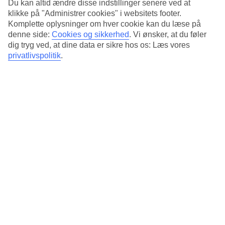
Du kan altid ændre disse indstillinger senere ved at
To pools og en børnepool
klikke på "Administrer cookies" i websitets footer.
Beliggenheden tæt ved stranden gør, at du nemt kan nyde både
Komplette oplysninger om hver cookie kan du læse på
havet og hotellets pools. Rejser du med børn, er der også en
denne side:
Cookies og sikkerhed
.
Vi ønsker, at du føler
børnepool og en legeplads.
dig tryg ved, at dine data er sikre hos os: Læs vores
privatlivspolitik
.
Buffetrestaurant, temarestauranter og barer
I hotellets hovedrestaurant serveres der buffet til morgenmad, frokost
og aftensmad, og du kan vælge at sidde indenfor eller ude på
terrassen. Hotellet har også to temarestauranter samt to barer.
Fitness, padeltennis og multicourt
Hvis du gerne vil være aktiv i din ferie, kan du træne i
fitnessrummet, spille padel eller dyrke en boldsport på multicourt-
banen.
Antal værelser : 325
Kort om hotellet
Til strand/badning
300 m - 750 m