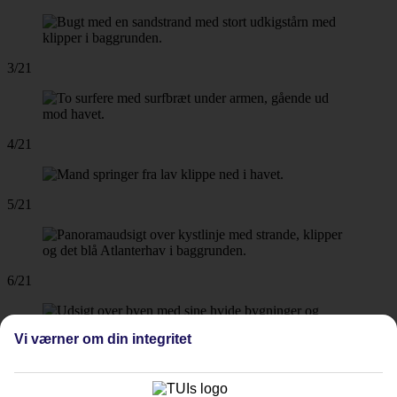
3/21
4/21
5/21
6/21
Vi værner om din integritet
7/21