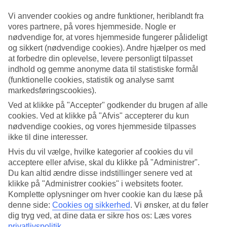
Vi anvender cookies og andre funktioner, heriblandt fra
8/21
vores partnere, på vores hjemmeside. Nogle er
nødvendige for, at vores hjemmeside fungerer pålideligt
og sikkert (nødvendige cookies). Andre hjælper os med
9/21
at forbedre din oplevelse, levere personligt tilpasset
indhold og gemme anonyme data til statistiske formål
(funktionelle cookies, statistik og analyse samt
markedsføringscookies).
10/21
Ved at klikke på "Accepter" godkender du brugen af alle
cookies. Ved at klikke på "Afvis" accepterer du kun
nødvendige cookies, og vores hjemmeside tilpasses
ikke til dine interesser.
11/21
Hvis du vil vælge, hvilke kategorier af cookies du vil
acceptere eller afvise, skal du klikke på "Administrer".
Du kan altid ændre disse indstillinger senere ved at
klikke på "Administrer cookies" i websitets footer.
12/21
Komplette oplysninger om hver cookie kan du læse på
denne side:
Cookies og sikkerhed
.
Vi ønsker, at du føler
dig tryg ved, at dine data er sikre hos os: Læs vores
13/21
privatlivspolitik
.