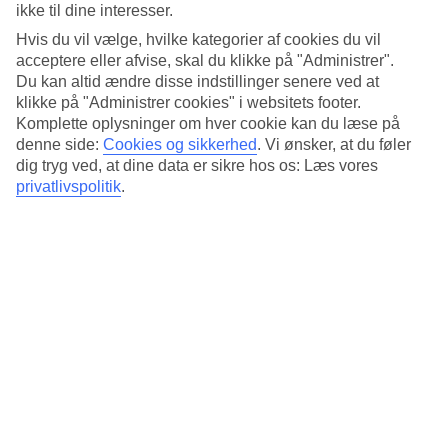
Standard
ikke til dine interesser.
4.7/5
Hvis du vil vælge, hvilke kategorier af cookies du vil
Om hotellet
acceptere eller afvise, skal du klikke på "Administrer".
Du kan altid ændre disse indstillinger senere ved at
klikke på "Administrer cookies" i websitets footer.
4*
Komplette oplysninger om hver cookie kan du læse på
Officiel kategori
denne side:
Cookies og sikkerhed
.
Vi ønsker, at du føler
Centralt i den gamle bydel
dig tryg ved, at dine data er sikre hos os: Læs vores
privatlivspolitik
.
På Hotel 32 Krakow Old Town bor du i den gamle bydel i Krakow,
tæt på både shopping og seværdigheder. Hotellet har en restaurant,
der serverer italienske retter og middelhavsretter. Der er også en bar,
som du er velkommen til at besøge.
Rundt om hjørnet venter smukke bygninger helt tilbage fra det 16.
århundrede, charmerende gyder og seværdigheder. Derudover er der
masser af restauranter og butikker.
På hotellet findes:
Restaurant og bar
WiFi på fællesarealer
24-timers reception