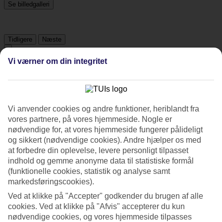
Se billedgalleri
Tidligere
Næste
Vi værner om din integritet
Tripadvisor
4.7/5
Vi anvender cookies og andre funktioner, heriblandt fra
Vurdering af
4.7 / 5
fra
205 anmeldelser
vores partnere, på vores hjemmeside. Nogle er
nødvendige for, at vores hjemmeside fungerer pålideligt
Renlighed
og sikkert (nødvendige cookies). Andre hjælper os med
4.9/5
at forbedre din oplevelse, levere personligt tilpasset
Beliggenhed
indhold og gemme anonyme data til statistiske formål
4.8/5
Værelserne
(funktionelle cookies, statistik og analyse samt
4.7/5
markedsføringscookies).
Service
Ved at klikke på "Accepter" godkender du brugen af alle
4.7/5
Søvnkvalitet
cookies. Ved at klikke på "Afvis" accepterer du kun
4.7/5
nødvendige cookies, og vores hjemmeside tilpasses