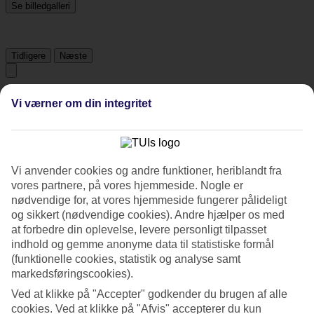
Se billedgalleri
Tidligere
Næste
Tripadvisor
Vi værner om din integritet
3.5/5
Vurdering af
3.5 / 5
fra
309 anmeldelser
Vi anvender cookies og andre funktioner, heriblandt fra
vores partnere, på vores hjemmeside. Nogle er
Renlighed
nødvendige for, at vores hjemmeside fungerer pålideligt
4.2/5
og sikkert (nødvendige cookies). Andre hjælper os med
Beliggenhed
2.9/5
at forbedre din oplevelse, levere personligt tilpasset
Værelserne
indhold og gemme anonyme data til statistiske formål
3.7/5
(funktionelle cookies, statistik og analyse samt
Service
markedsføringscookies).
3.7/5
Søvnkvalitet
Ved at klikke på "Accepter" godkender du brugen af alle
3.9/5
cookies. Ved at klikke på "Afvis" accepterer du kun