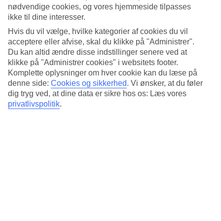
Standard
nødvendige cookies, og vores hjemmeside tilpasses
3.7/5
ikke til dine interesser.
Om hotellet
Hvis du vil vælge, hvilke kategorier af cookies du vil
acceptere eller afvise, skal du klikke på "Administrer".
Du kan altid ændre disse indstillinger senere ved at
5*
Officiel kategori
klikke på "Administrer cookies" i websitets footer.
Komplette oplysninger om hver cookie kan du læse på
Det 5-stjernede hotel Booking Hotel & Spa i Krakow er et hotel
denne side:
Cookies og sikkerhed
.
Vi ønsker, at du føler
med bar, morgenmadsbuffet og WiFi. På hotellet kan du nyde Både
dig tryg ved, at dine data er sikre hos os: Læs vores
massage og sauna. Der er parkeringsmuligheder i omådet. Hotellet
privatlivspolitik
.
blev senest renoveret år 2017. Følgende kreditkort accepteres på
hotellet: American Express, Diners Club, EC Maestro, Mastercard
og Visa.
Kort om hotellet
Restaurant/Bar
Ja/Ja
Gennemsnitsvejr i Krakow
Tidligere