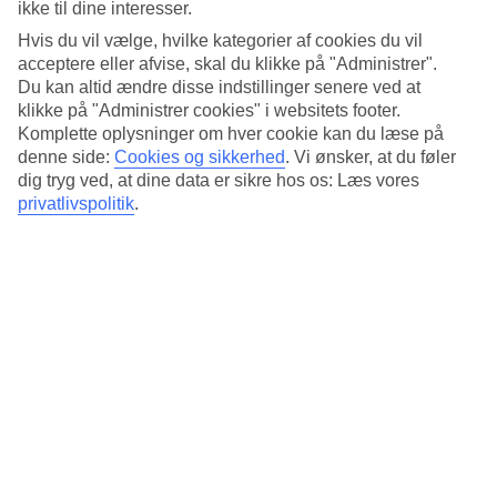
Standard
ikke til dine interesser.
4.3/5
Hvis du vil vælge, hvilke kategorier af cookies du vil
acceptere eller afvise, skal du klikke på "Administrer".
Om hotellet
Du kan altid ændre disse indstillinger senere ved at
klikke på "Administrer cookies" i websitets footer.
4*
Komplette oplysninger om hver cookie kan du læse på
Officiel kategori
denne side:
Cookies og sikkerhed
.
Vi ønsker, at du føler
Det 4-stjernede hotel Avena by Artery Hotels i Krakow er et hotel
dig tryg ved, at dine data er sikre hos os: Læs vores
med bar, morgenmadsbuffet og WiFi. På hotellet kan du nyde Både
privatlivspolitik
.
massage og sauna. Der er parkeringsmuligheder i omådet. Følgende
kreditkort accepteres på hotellet: Mastercard og Visa.
Kort om hotellet
Restaurant/Bar
Ja/Ja
Gennemsnitsvejr i Krakow
Tidligere
Jan