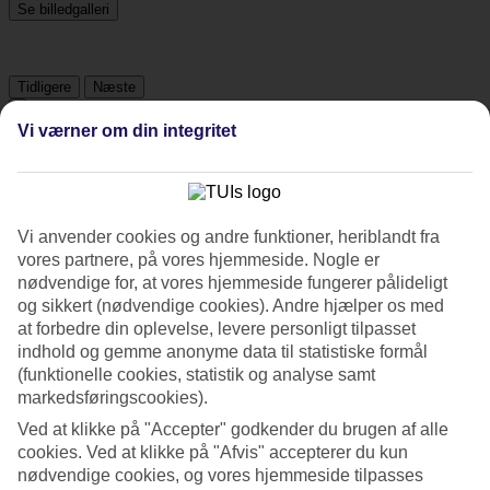
Se billedgalleri
Tidligere
Næste
Vi værner om din integritet
Tripadvisor
4.3/5
Vi anvender cookies og andre funktioner, heriblandt fra
vores partnere, på vores hjemmeside. Nogle er
Vurdering af
4.3 / 5
fra
269 anmeldelser
nødvendige for, at vores hjemmeside fungerer pålideligt
Renlighed
og sikkert (nødvendige cookies). Andre hjælper os med
4.7/5
at forbedre din oplevelse, levere personligt tilpasset
Beliggenhed
indhold og gemme anonyme data til statistiske formål
4.4/5
(funktionelle cookies, statistik og analyse samt
Værelserne
4.5/5
markedsføringscookies).
Service
Ved at klikke på "Accepter" godkender du brugen af alle
4.4/5
cookies. Ved at klikke på "Afvis" accepterer du kun
Søvnkvalitet
4.4/5
nødvendige cookies, og vores hjemmeside tilpasses