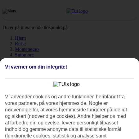
Du er på nuværende tidspunkt på
Hjem
Rejse
Montenegro
Sutomore
Vejr
Vi værner om din integritet
Sutomore - Vejr og
temperaturer
Vi anvender cookies og andre funktioner, heriblandt fra
vores partnere, på vores hjemmeside. Nogle er
nødvendige for, at vores hjemmeside fungerer pålideligt
Hvor varmt er det, når du tager på ferie til
Sutomore
? Et rigtig godt
og sikkert (nødvendige cookies). Andre hjælper os med
spørgsmål! Vejr, klima og temperatur har en afgørende indflydelse
at forbedre din oplevelse, levere personligt tilpasset
på din rejse, uanset om det handler solskinstimer eller
indhold og gemme anonyme data til statistiske formål
badevandstemperatur. Her har vi samlet alle oplysninger om vejret
for Sutomore måned for måned.
(funktionelle cookies, statistik og analyse samt