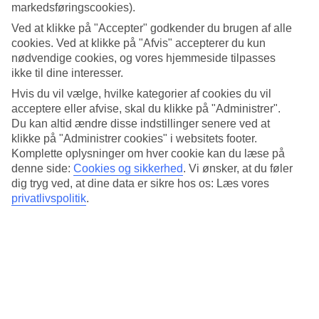
markedsføringscookies).
Gennemsnitstemperatur – Sutomore
Ved at klikke på "Accepter" godkender du brugen af alle
cookies. Ved at klikke på "Afvis" accepterer du kun
Populære hoteller – Sutomore
nødvendige cookies, og vores hjemmeside tilpasses
ikke til dine interesser.
Mere i samme kategori
Hvis du vil vælge, hvilke kategorier af cookies du vil
acceptere eller afvise, skal du klikke på "Administrer".
Lustica Bay - Vejr og temperaturer
Du kan altid ændre disse indstillinger senere ved at
Petrovac - Vejr og temperaturer
klikke på "Administrer cookies" i websitets footer.
Cypern - Vejr og temperaturer
Rhodos - Vejr og temperaturer
Komplette oplysninger om hver cookie kan du læse på
denne side:
Cookies og sikkerhed
.
Vi ønsker, at du føler
Mere i samme område
dig tryg ved, at dine data er sikre hos os: Læs vores
privatlivspolitik
.
Rejser til Kumbor
All Inclusive Sveti Stefan
Rejser til Montenegro
Hoteller Becici
Rejser til Ulcinj
Rejser der ligner
Afbudsrejser Becici