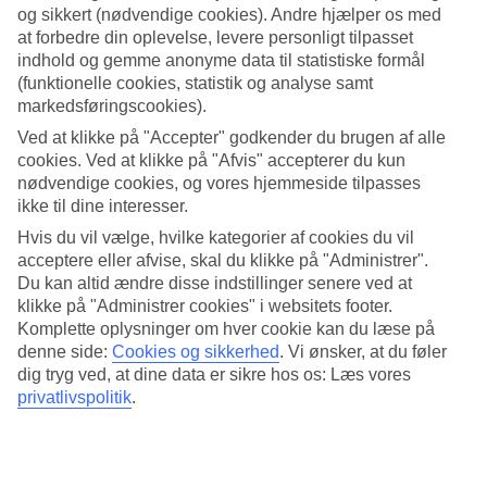
3.4/5
og sikkert (nødvendige cookies). Andre hjælper os med
Søvnkvalitet
at forbedre din oplevelse, levere personligt tilpasset
3.9/5
indhold og gemme anonyme data til statistiske formål
Standard
3.3/5
(funktionelle cookies, statistik og analyse samt
markedsføringscookies).
Om hotellet
Ved at klikke på "Accepter" godkender du brugen af alle
cookies. Ved at klikke på "Afvis" accepterer du kun
WiFi
nødvendige cookies, og vores hjemmeside tilpasses
ikke til dine interesser.
Stilrent hotel tæt på stranden
Hvis du vil vælge, hvilke kategorier af cookies du vil
Hotel Millennium er et moderne og stilrent hotel med central
acceptere eller afvise, skal du klikke på "Administrer".
beliggenhed i Budva. Her bor du kun nogle hundrede meter fra
Du kan altid ændre disse indstillinger senere ved at
stranden, og Budvas historiske bymidte ligger kun en kort gåtur
klikke på "Administrer cookies" i websitets footer.
væk. Morgenbuffet indgår, og du kan bestille halvpension.
Komplette oplysninger om hver cookie kan du læse på
denne side:
Cookies og sikkerhed
.
Vi ønsker, at du føler
På nogle minutter kommer du til stranden, som er omkranset af den
dig tryg ved, at dine data er sikre hos os: Læs vores
fine promenade, der fører til Budvas lystbådehavn.
privatlivspolitik
.
Restaurant, bar og indendørs pool
På Hotel Millennium har du adgang til en restaurant, der serverer
internationale og lokale specialiteter, og i lobbybaren kan du slå dig