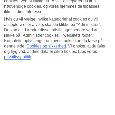
cookies. Ved at klikke på "Afvis" accepterer du kun
På Riu Cancun finder du alt til en vellykket ferie:
nødvendige cookies, og vores hjemmeside tilpasses
ikke til dine interesser.
Tre pools med aktiviteter og underholdning
Hvis du vil vælge, hvilke kategorier af cookies du vil
En swim up-bar for voksne
RiuFit – daglige træningsklasser
acceptere eller afvise, skal du klikke på "Administrer".
Kajak, snorkling og katamaran
Du kan altid ændre disse indstillinger senere ved at
Cykeludlejning og beachvolley
klikke på "Administrer cookies" i websitets footer.
Spa med stort udvalg
Komplette oplysninger om hver cookie kan du læse på
denne side:
Cookies og sikkerhed
.
Vi ønsker, at du føler
... plus meget mere. Velkommen!
dig tryg ved, at dine data er sikre hos os: Læs vores
Hotellet tilbyder gæster over 18 år velkommen.
privatlivspolitik
.
Antal værelser : 569
Kort om hotellet
Til strand/badning
25 m - 250 m
Udendørspool/Børnepool
Ja/Nej
Centrum/Shopping
10 km/20 m
Restaurant/Bar