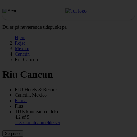
Du er på nuværende tidspunkt på
Hjem
Rejse
Mexico
Cancún
Riu Cancun
Riu Cancun
RIU
Hotels & Resorts
Cancún, Mexico
Klima
Plus
TUIs kundeanmeldelser:
4.2 af 5
1185 kundeanmeldelser
Se priser