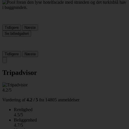
Tidligere
Næste
Se billedgalleri
Tidligere
Næste
Tripadvisor
4.2/5
Vurdering af
4.2 / 5
fra
14805 anmeldelser
Renlighed
4.5/5
Beliggenhed
4.7/5