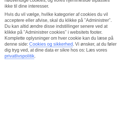
nødvendige cookies, og vores hjemmeside tilpasses
Køl dig ned i infinitypoolen
ikke til dine interesser.
Vælg mellem en forfriskende dukkert i infinitypoolen på
Hvis du vil vælge, hvilke kategorier af cookies du vil
tagterrassen eller i hovedpoolen på træterrassen. Hvis du har lyst til
acceptere eller afvise, skal du klikke på "Administrer".
en svømmetur i havet, ligger den indbydende sandstrand kun 20
Du kan altid ændre disse indstillinger senere ved at
meter fra hotellet. Strandstemningen følger med helt ind i
klikke på "Administrer cookies" i websitets footer.
hovedrestauranten og baren på tagterrassen – her kan du nemlig
Komplette oplysninger om hver cookie kan du læse på
vælge at sidde med tæerne i sandet.
denne side:
Cookies og sikkerhed
.
Vi ønsker, at du føler
Spa-dag eller surfing?
dig tryg ved, at dine data er sikre hos os: Læs vores
privatlivspolitik
.
For en afslappende oplevelse anbefaler vi et besøg i spa-afdelingen,
hvor du kan forkæle dig selv med en massage- eller
skønhedsbehandling. Hvis du vil kombinere afslapning med
aktiviteter, er der mulighed for at bruge hotellets fitnessrum eller
prøve kræfter med surfing eller dykning.
Halvpension indgår
På Veranda Tamarin indgår halvpension med morgenmad og
middag. For en ekstra bekvem ferie kan du bestille All Inclusive
allerede hjemmefra. Vil du nyde din middag til livemusik? Fra
torsdag til søndag arrangerer hotellet forskellige liveoptrædener på
hovedrestauranten Crazy Fish Bar!