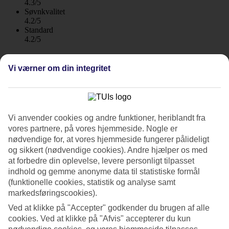
4.3/5
Søvnkvalitet
4.2/5
Standard
4.2/5
Om hotellet
Vi værner om din integritet
3*
Officiel kategori
WiFi
Vi anvender cookies og andre funktioner, heriblandt fra
Infinitypool ved stranden
vores partnere, på vores hjemmeside. Nogle er
nødvendige for, at vores hjemmeside fungerer pålideligt
Veranda Tamarin på Mauritius emmer af en afslappet atmosfære og
en tropisk strandstemning. Her bor du hyggeligt med flere
og sikkert (nødvendige cookies). Andre hjælper os med
restauranter, pool, spa, fitnesscenter og dykkercenter. Hotellet har
at forbedre din oplevelse, levere personligt tilpasset
også en tagterrasse med udsigt over Tamarin-bugten og den
indhold og gemme anonyme data til statistiske formål
silkebløde sandstrand.
(funktionelle cookies, statistik og analyse samt
markedsføringscookies).
Om aftenen kan du opleve den mauritiske ritual "tir traka" rundt om
et lejrbål på stranden. Her får du mulighed for at skrive dine
Ved at klikke på "Accepter" godkender du brugen af alle
bekymringer ned på et stykke papir og derefter kaste dem i bålet.
cookies. Ved at klikke på "Afvis" accepterer du kun