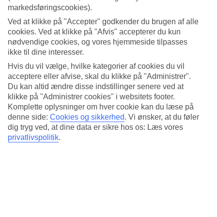
der er, når du skal rejse til Grand Baie. Her har vi samlet al
markedsføringscookies).
information om vejret måned for måned.
Ved at klikke på "Accepter" godkender du brugen af alle
Gennemsnitstemperatur – Grand Baie
cookies. Ved at klikke på "Afvis" accepterer du kun
nødvendige cookies, og vores hjemmeside tilpasses
ikke til dine interesser.
Populære hoteller – Grand Baie
Hvis du vil vælge, hvilke kategorier af cookies du vil
Mere i samme kategori
acceptere eller afvise, skal du klikke på "Administrer".
Du kan altid ændre disse indstillinger senere ved at
Belle Mare - Vejr og temperaturer
klikke på "Administrer cookies" i websitets footer.
Kreta - Vejr og temperaturer
Komplette oplysninger om hver cookie kan du læse på
Cypern - Vejr og temperaturer
denne side:
Cookies og sikkerhed
.
Vi ønsker, at du føler
Mallorca - Vejr og temperaturer
dig tryg ved, at dine data er sikre hos os: Læs vores
Rhodos - Vejr og temperaturer
privatlivspolitik
.
Mere i samme område
Rejser til Mauritius
Hoteller Grand Baie
Rejser til Grand Baie
All Inclusive Grand Baie
Afbudsrejser Grand Baie