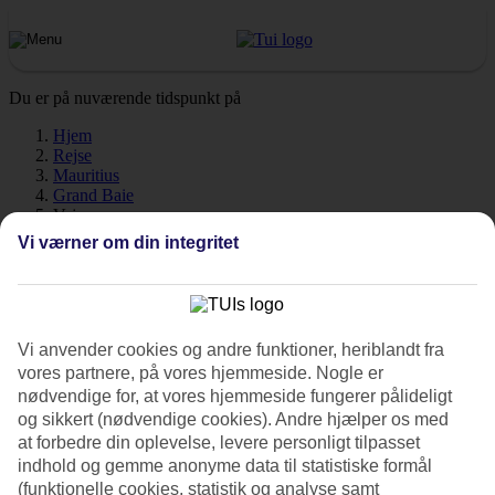
Du er på nuværende tidspunkt på
Hjem
Rejse
Mauritius
Grand Baie
Vejr
Vi værner om din integritet
Grand Baie - Vejr og
temperaturer
Vi anvender cookies og andre funktioner, heriblandt fra
vores partnere, på vores hjemmeside. Nogle er
nødvendige for, at vores hjemmeside fungerer pålideligt
og sikkert (nødvendige cookies). Andre hjælper os med
Hvordan er vejret, når du skal rejse til
Grand Baie
på ferie? Vejret,
at forbedre din oplevelse, levere personligt tilpasset
klima og temperatur spiller en afgørende rolle på din ferie, uanset
indhold og gemme anonyme data til statistiske formål
om det gælder soltimer eller vandtemperatur. Find ud af hvor varmt
(funktionelle cookies, statistik og analyse samt