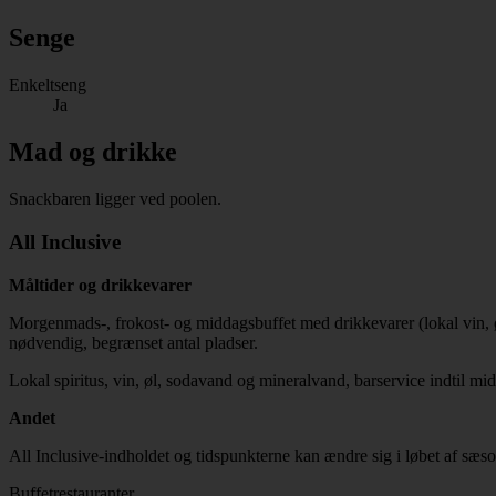
Senge
Enkeltseng
Ja
Mad og drikke
Snackbaren ligger ved poolen.
All Inclusive
Måltider og drikkevarer
Morgenmads-, frokost- og middagsbuffet med drikkevarer (lokal vin, øl
nødvendig, begrænset antal pladser.
Lokal spiritus, vin, øl, sodavand og mineralvand, barservice indtil midn
Andet
All Inclusive-indholdet og tidspunkterne kan ændre sig i løbet af sæson
Buffetrestauranter