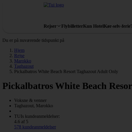
Rejser
Flybilletter
Kun Hotel
Kør-selv-ferie
Du er på nuværende tidspunkt på
Hjem
Rejse
Marokko
Taghazout
Pickalbatros White Beach Resort Taghazout Adult Only
Pickalbatros White Beach Reso
Voksne & venner
Taghazout, Marokko
TUIs kundeanmeldelser:
4.6 af 5
578 kundeanmeldelser