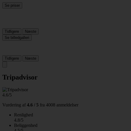
Se priser
Tidligere
Næste
Se billedgalleri
Tidligere
Næste
Tripadvisor
4.6/5
Vurdering af
4.6 / 5
fra
4008 anmeldelser
Renlighed
4.8/5
Beliggenhed
4.5/5