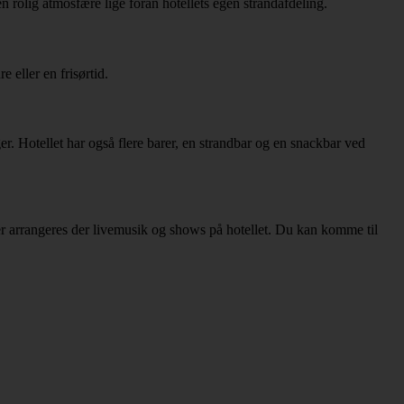
en rolig atmosfære lige foran hotellets egen strandafdeling.
eller en frisørtid.
er. Hotellet har også flere barer, en strandbar og en snackbar ved
ener arrangeres der livemusik og shows på hotellet. Du kan komme til