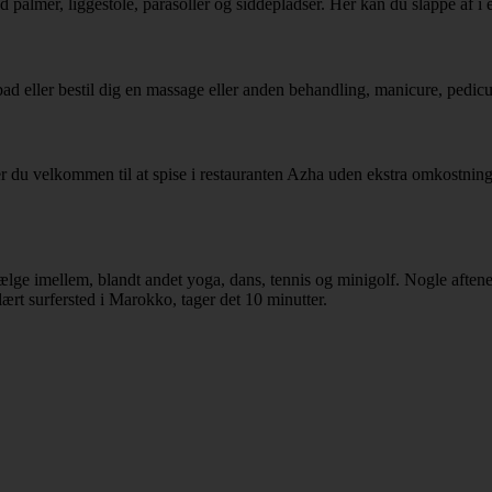
d palmer, liggestole, parasoller og siddepladser. Her kan du slappe af i 
eller bestil dig en massage eller anden behandling, manicure, pedicure 
 er du velkommen til at spise i restauranten Azha uden ekstra omkostning
t vælge imellem, blandt andet yoga, dans, tennis og minigolf. Nogle aft
lært surfersted i Marokko, tager det 10 minutter.