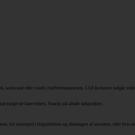
, sodavand eller vand) i buffetrestauranten. I All Inclusive indgår mi
at (angivne barer/tider). Snacks på aftalte tidspunkter.
en, for eksempel i begyndelsen og slutningen af sæsonen, eller hvis anta