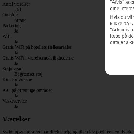
"Afvis" acc
Antal værelser
dine intere
261
Område
Hvis du vil
Strand
klikke på "
Parkering
"Administre
Ja
læse på de
WiFi
Ja
data er sik
Gratis WiFi på hotellets fællesarealer
Ja
Gratis WiFi i værelserne/lejlighederne
Ja
Støjniveau
Begrænset støj
Kun for voksne
Ja
A/C på offentlige områder
Ja
Vaskeservice
Ja
Værelser
Swim up-værelserne har direkte adgang til en lav pool med en dybde