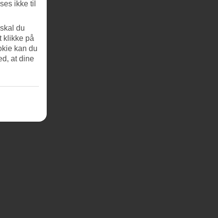
es ikke til
 skal du
t klikke på
okie kan du
ed, at dine