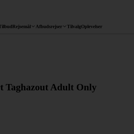
Tilbud
Rejsemål
Afbudsrejser
Tilvalg
Oplevelser
rt Taghazout Adult Only