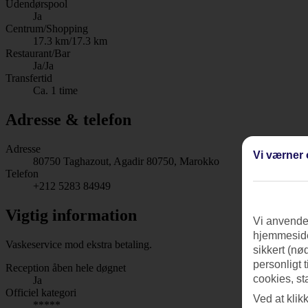
Udendørspool
Ja
Centrum/Shopping
17.3 km/17.3 km
Restaurant/Bar
Ja/Ja
Transfertid
Ca. 1 time
Adresse & telefon
Adresse
Vi værner 
80750 Taghazout, Agadir 80750, Marokko
Telefon
+212 5283 84949
Vigtig information
Vi anvender
hjemmeside
Vaskeservice mod ekstra betaling.
sikkert (nø
personligt 
Reception åben hele døgnet
cookies, st
Ja
Officiel kategori
Ved at klik
*****