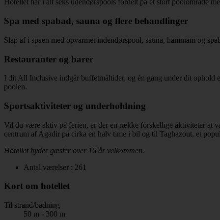
Hotellet har i alt seks udendørspools fordelt på et stort poolområde me
Spa med spabad, sauna og flere behandlinger
Slap af i spaen med opvarmet indendørspool, sauna, hammam og spabad 
Restauranter og barer
I dit All Inclusive indgår buffetmåltider, og én gang under dit ophold
poolen.
Sportsaktiviteter og underholdning
Vil du være aktiv på ferien, er der en række forskellige aktiviteter a
centrum af Agadir på cirka en halv time i bil og til Taghazout, et popu
Hotellet byder gæster over 16 år velkommen.
Antal værelser : 261
Kort om hotellet
Til strand/badning
50 m - 300 m