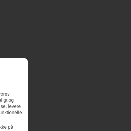
vores
ligt og
se, levere
unktionelle
ikke på