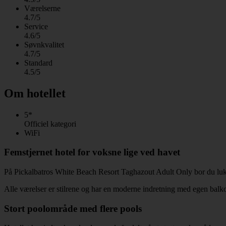
Værelserne
4.7/5
Service
4.6/5
Søvnkvalitet
4.7/5
Standard
4.5/5
Om hotellet
5*
Officiel kategori
WiFi
Femstjernet hotel for voksne lige ved havet
På Pickalbatros White Beach Resort Taghazout Adult Only bor du luksuri
Alle værelser er stilrene og har en moderne indretning med egen balkon 
Stort poolområde med flere pools