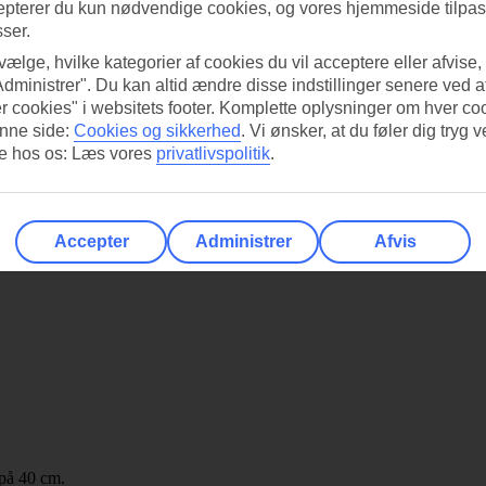
epterer du kun nødvendige cookies, og vores hjemmeside tilpass
sser.
 vælge, hvilke kategorier af cookies du vil acceptere eller afvise,
Administrer". Du kan altid ændre disse indstillinger senere ved a
r cookies" i websitets footer. Komplette oplysninger om hver co
nne side:
Cookies og sikkerhed
.
Vi ønsker, at du føler dig tryg v
re hos os: Læs vores
privatlivspolitik
.
Accepter
Administrer
Afvis
 på 40 cm.