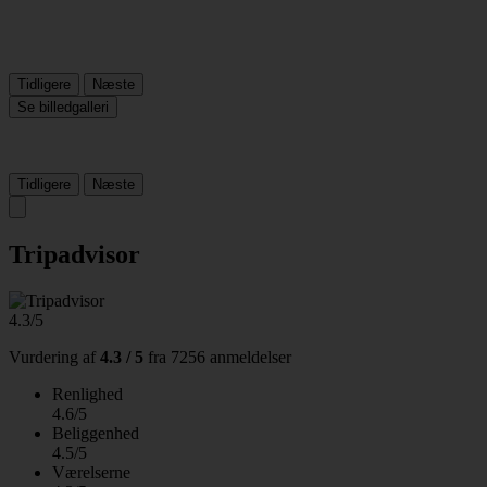
Tidligere
Næste
Se billedgalleri
Tidligere
Næste
Tripadvisor
4.3/5
Vurdering af
4.3 / 5
fra
7256 anmeldelser
Renlighed
4.6/5
Beliggenhed
4.5/5
Værelserne