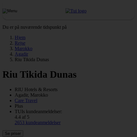
Du er på nuværende tidspunkt på
Hjem
Rejse
Marokko
Agadir
Riu Tikida Dunas
Riu Tikida Dunas
RIU
Hotels & Resorts
Agadir, Marokko
Care Travel
Plus
TUIs kundeanmeldelser:
4.4 af 5
2653 kundeanmeldelser
Se priser