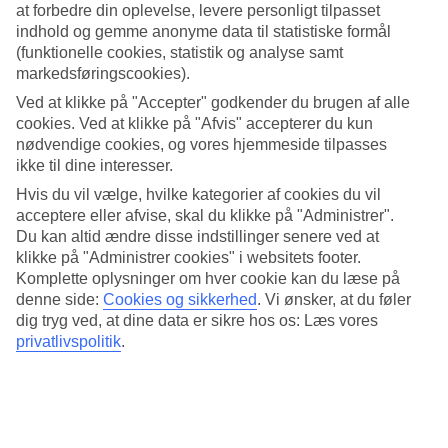
at forbedre din oplevelse, levere personligt tilpasset
Flere pools
indhold og gemme anonyme data til statistiske formål
(funktionelle cookies, statistik og analyse samt
Er poolområdet en af de vigtigste ting når du vælger hotel, er Riu
markedsføringscookies).
Tikida Dunas et perfekt valg. Her kan du bade i flere store pools
udendørs. Bassinerne har forskellige former og mere lavvandede
Ved at klikke på "Accepter" godkender du brugen af alle
partier. Her er også både separat børnepool, aktivitetspool og et
cookies. Ved at klikke på "Afvis" accepterer du kun
roligt hjørne. Hotellet har desuden en indendørs pool.
nødvendige cookies, og vores hjemmeside tilpasses
ikke til dine interesser.
Buffet og temarestauranter
Hvis du vil vælge, hvilke kategorier af cookies du vil
All Inclusive indgår med buffeter til morgenmad, frokost og
acceptere eller afvise, skal du klikke på "Administrer".
aftensmad, og du har mange retter at vælge imellem. Hvis du vil
Du kan altid ændre disse indstillinger senere ved at
lave om på tingene, kan du bestille bord på en af de to
klikke på "Administrer cookies" i websitets footer.
temarestauranter.
Komplette oplysninger om hver cookie kan du læse på
denne side:
Cookies og sikkerhed
.
Vi ønsker, at du føler
Fitness, beachvolley og golf
dig tryg ved, at dine data er sikre hos os: Læs vores
privatlivspolitik
.
Her er udvalget af aktiviteter stort, uanset om du er ude efter
træning, leg eller afslapning. Nogle eksempler er tennis, fitness og
sessioner med udlærte trænere, multicourt og beachvolleybane på
stranden.
Hotellet tilbyder også shuttle til golfbanen.