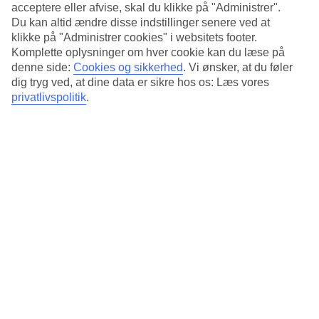
krydderduftende markeder, restaurantområder og en af Marokkos
acceptere eller afvise, skal du klikke på "Administrer".
største souker med over 2.000 sælgere ligger en kort bilrejse væk.
Du kan altid ændre disse indstillinger senere ved at
For dig, der spiller golf, er der flere førsteklasses golfbaner i
klikke på "Administrer cookies" i websitets footer.
nærheden.
Komplette oplysninger om hver cookie kan du læse på
denne side:
Cookies og sikkerhed
.
Vi ønsker, at du føler
Aktiviteter og underholdning
dig tryg ved, at dine data er sikre hos os: Læs vores
Hotellet har sit eget team, der arrangerer forskellige sportsaktiviteter,
privatlivspolitik
.
lege, konkurrencer og aftenunderholdning. Du kan også besøge
fitnessrummet, spille bordtennis og tennis eller leje en cykel for at
udforske området. I hotellets spa med hamam kan du bestille en
afslappende massage og forskellige skønhedsbehandlinger.
All Inclusive indgår
All Inclusive med morgenbuffet, frokostbuffet, middagsbuffet,
snacks og drikkevarer indgår i prisen for din rejse.
Antal værelser : 236
Kort om hotellet
Til strand/badning
100 m