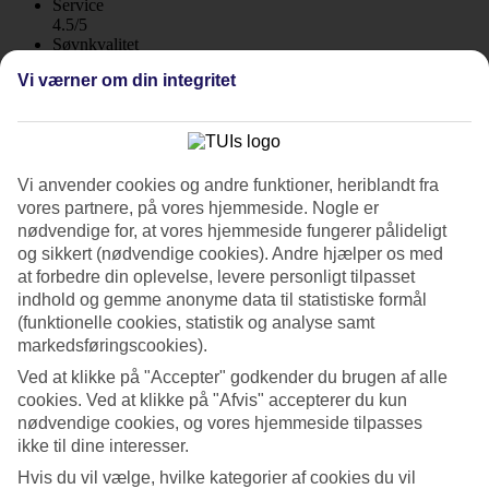
Service
4.5/5
Søvnkvalitet
4.4/5
Vi værner om din integritet
Standard
4.4/5
Om hotellet
Vi anvender cookies og andre funktioner, heriblandt fra
4*
vores partnere, på vores hjemmeside. Nogle er
Officiel kategori
nødvendige for, at vores hjemmeside fungerer pålideligt
WiFi
og sikkert (nødvendige cookies). Andre hjælper os med
Centralt og tæt på stranden med All Inclusive
at forbedre din oplevelse, levere personligt tilpasset
indhold og gemme anonyme data til statistiske formål
TUI SUNEO Kenzi Europa ligger 100 meter fra den lange
(funktionelle cookies, statistik og analyse samt
sandstrand, og fra hotellet er der kun en kort bilrejse til Agadirs
markedsføringscookies).
centrum. Hotellet består af to bygninger, som er omgivet af
Ved at klikke på "Accepter" godkender du brugen af alle
græsplæner med poolområdet i midten. Poolen er opvarmet om
vinteren, og her er der også små og lidt større vandrutsjebaner. All
cookies. Ved at klikke på "Afvis" accepterer du kun
Inclusive indgår.
nødvendige cookies, og vores hjemmeside tilpasses
ikke til dine interesser.
På TUI SUNEO Kenzi Europa bor du på nyrenoverede værelser
med plads til op til fire personer. Centrum af Agadir med de
Hvis du vil vælge, hvilke kategorier af cookies du vil