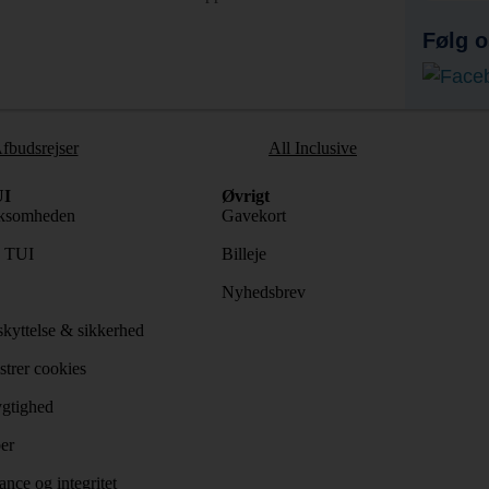
Følg o
fbudsrejser
All Inclusive
I
Øvrigt
ksomheden
Gavekort
s TUI
Billeje
Nyhedsbrev
kyttelse & sikkerhed
trer cookies
gtighed
er
nce og integritet