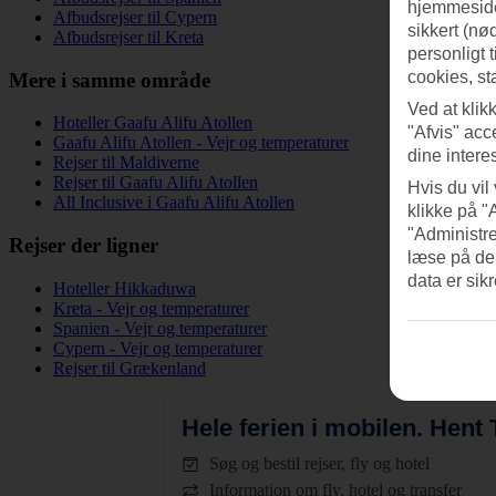
hjemmeside
Afbudsrejser til Cypern
sikkert (nø
Afbudsrejser til Kreta
personligt 
cookies, st
Mere i samme område
Ved at klik
Hoteller Gaafu Alifu Atollen
"Afvis" acc
Gaafu Alifu Atollen - Vejr og temperaturer
dine intere
Rejser til Maldiverne
Rejser til Gaafu Alifu Atollen
Hvis du vil
All Inclusive i Gaafu Alifu Atollen
klikke på "
"Administre
Rejser der ligner
læse på de
data er sik
Hoteller Hikkaduwa
Kreta - Vejr og temperaturer
Spanien - Vejr og temperaturer
Cypern - Vejr og temperaturer
Rejser til Grækenland
Hele ferien i mobilen.
Hent T
Søg og bestil rejser, fly og hotel
Information om fly, hotel og transfer