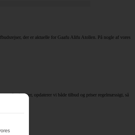
afbudsrejser, der er aktuelle for Gaafu Alifu Atollen. På nogle af vores
er om afbudsrejser, opdaterer vi både tilbud og priser regelmæssigt, så
vores