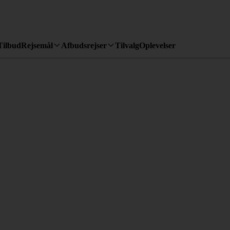
Tilbud
Rejsemål
Afbudsrejser
Tilvalg
Oplevelser