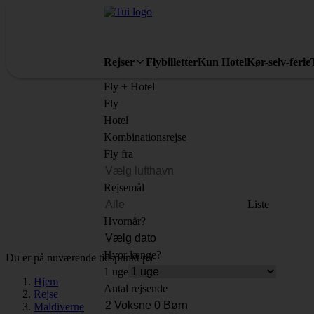
Rejser
Flybilletter
Kun Hotel
Kør-selv-ferie
Fly + Hotel
Fly
Hotel
Kombinationsrejse
Fly fra
Rejsemål
Liste
Hvornår?
Hvor længe?
Du er på nuværende tidspunkt på
1 uge
Hjem
Antal rejsende
Rejse
Maldiverne