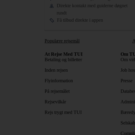
Direkte kontakt med guiderne døgnet
rundt
Få tilbud direkte i appen
Populære rejsemål
A
At Rejse Med TUI
Om TU
Betaling og billetter
Om vir
Inden rejsen
Job ho
Flyinformation
Presse
På rejsemålet
Databes
Rejsevilkår
Adminis
Rejs trygt med TUI
Bæredy
Selskab
Complia