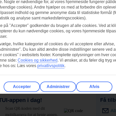
. Nogle er nødvendige for, at vores hjemmeside fungerer pålide
dvendige cookies). Andre hjælper os med at forbedre din oplevel
tilpasset indhold og gemme anonyme data til statistiske formål (f
atistik og analyse samt markedsføringscookies).
ke på "Accepter" godkender du brugen af alle cookies. Ved at kl
epterer du kun nødvendige cookies, og vores hjemmeside tilpass
sser.
 vælge, hvilke kategorier af cookies du vil acceptere eller afvise,
Administrer". Du kan altid ændre disse indstillinger senere ved a
r cookies" i websitets footer. Komplette oplysninger om hver co
nne side:
Cookies og sikkerhed
.
Vi ønsker, at du føler dig tryg v
re hos os: Læs vores
privatlivspolitik
.
Accepter
Administrer
Afvis
UI-appen i dag!
Få til
Scan QR-koden med dit
Ab
mobilkamera for at hente appen.