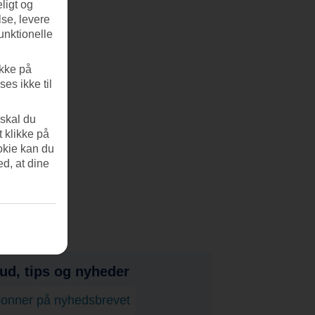
ligt og
se, levere
unktionelle
ikke på
es ikke til
 skal du
t klikke på
okie kan du
ed, at dine
bud, tips og nyheder
onner på nyhedsbrevet