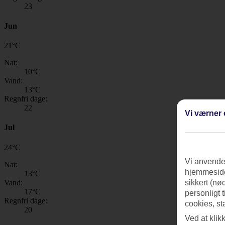
23
Jun
21
°
C
Nat:
10
°C
Vand:
13
°C
Regnfri dage:
22
Vi værner 
Jul
24
°
C
Vi anvender
Nat:
hjemmeside
13
°C
Vand:
sikkert (nø
17
°C
personligt 
Regnfri dage:
cookies, st
20
Ved at klik