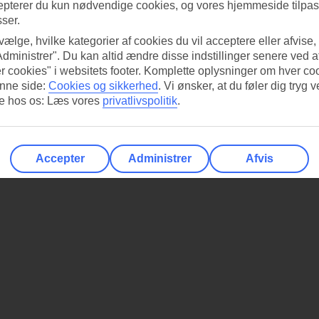
epterer du kun nødvendige cookies, og vores hjemmeside tilpass
sser.
 vælge, hvilke kategorier af cookies du vil acceptere eller afvise,
Administrer". Du kan altid ændre disse indstillinger senere ved a
r cookies" i websitets footer. Komplette oplysninger om hver co
nne side:
Cookies og sikkerhed
.
Vi ønsker, at du føler dig tryg v
re hos os: Læs vores
privatlivspolitik
.
Accepter
Administrer
Afvis