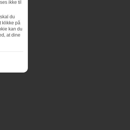
es ikke til
 skal du
t klikke på
okie kan du
ed, at dine