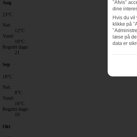
"Afvis" acc
Aug
dine intere
23
°
C
Hvis du vil
klikke på "
Nat:
12
°C
"Administre
Vand:
læse på de
18
°C
data er sik
Regnfri dage:
21
Sep
18
°
C
Nat:
8
°C
Vand:
16
°C
Regnfri dage:
19
Okt