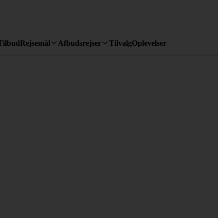
Tilbud
Rejsemål
Afbudsrejser
Tilvalg
Oplevelser