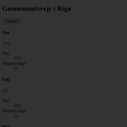
Gennemsnitsvejr i Riga
Tidligere
Jan
-1
°
C
Nat:
-6
°C
Regnfri dage:
21
Feb
0
°
C
Nat:
-6
°C
Regnfri dage:
23
Mar