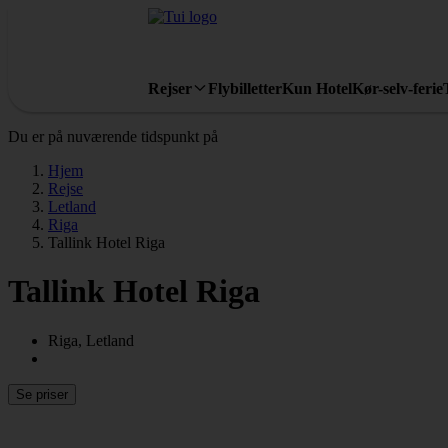
Rejser
Flybilletter
Kun Hotel
Kør-selv-ferie
Du er på nuværende tidspunkt på
Hjem
Rejse
Letland
Riga
Tallink Hotel Riga
Tallink Hotel Riga
Riga, Letland
Se priser