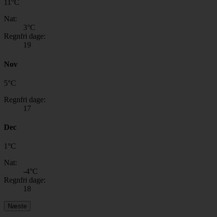
11
°
C
Nat:
3
°C
Regnfri dage:
19
Nov
5
°
C
Regnfri dage:
17
Dec
1
°
C
Nat:
-4
°C
Regnfri dage:
18
Næste