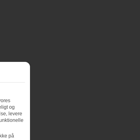
vores
ligt og
se, levere
unktionelle
ikke på