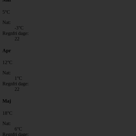
5
°
C
Nat:
-3
°C
Regnfri dage:
22
Apr
12
°
C
Nat:
1
°C
Regnfri dage:
22
Maj
18
°
C
Nat:
6
°C
Regnfri dage: