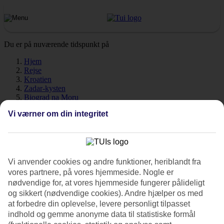
Du er på nuværende tidspunkt på
Hjem
Rejse
Kroatien
Zadar-kysten
Biograd na Moru
Vejr
Vi værner om din integritet
Biograd na Moru - Vejr og
temperaturer
Vi anvender cookies og andre funktioner, heriblandt fra
vores partnere, på vores hjemmeside. Nogle er
nødvendige for, at vores hjemmeside fungerer pålideligt
og sikkert (nødvendige cookies). Andre hjælper os med
Hvor varmt er det, når du tager på ferie til
Biograd na Moru
? Et
at forbedre din oplevelse, levere personligt tilpasset
meget godt spørgsmål! Vejr, klima og temperatur har en afgørende
indhold og gemme anonyme data til statistiske formål
indflydelse på din rejse, uanset om det drejer sig om solskinstimer