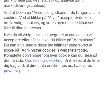
(funktionelle cookies, statistik og analyse samt
eller vandtemperatur. Biograd na Moru har et middelhavsklima med
markedsføringscookies).
varme somre og milde vintre. Den varmeste tid på året er fra juni til
september, hvor dagtemperaturerne ligger mellem 25-29 grader. I
Ved at klikke på "Accepter" godkender du brugen af alle
denne periode er der omkring 21-25 grader i havet, alt efter hvornår
cookies. Ved at klikke på "Afvis" accepterer du kun
du skal ud at rejse - kølende og dejligt! Her har vi samlet al
nødvendige cookies, og vores hjemmeside tilpasses
information om vejret for Biograd na Moru måned for måned.
ikke til dine interesser.
Gennemsnitstemperatur – Biograd na
Hvis du vil vælge, hvilke kategorier af cookies du vil
Moru
acceptere eller afvise, skal du klikke på "Administrer".
Du kan altid ændre disse indstillinger senere ved at
klikke på "Administrer cookies" i websitets footer.
Populære hoteller – Biograd na Moru
Komplette oplysninger om hver cookie kan du læse på
denne side:
Cookies og sikkerhed
.
Vi ønsker, at du føler
Mere i samme kategori
dig tryg ved, at dine data er sikre hos os: Læs vores
privatlivspolitik
.
Zadar - Vejr og temperaturer
Trogir - Vejr og temperaturer
Istrien - Vejr og temperaturer
Split - Vejr og temperaturer
Hvar - Vejr og temperaturer
Mere i samme område
Rejser til Istrien