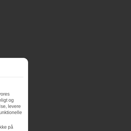
vores
ligt og
se, levere
unktionelle
ikke på