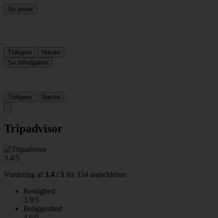
Se priser
Tidligere
Næste
Se billedgalleri
Tidligere
Næste
Tripadvisor
3.4/5
Vurdering af
3.4 / 5
fra
334 anmeldelser
Renlighed
3.9/5
Beliggenhed
4.6/5