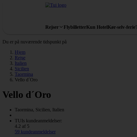
Rejser
Flybilletter
Kun Hotel
Kør-selv-ferie
Du er på nuværende tidspunkt på
Hjem
Rejse
Italien
Sicilien
Taormina
Vello d´Oro
Vello d´Oro
Taormina, Sicilien, Italien
TUIs kundeanmeldelser:
4.2 af 5
59 kundeanmeldelser