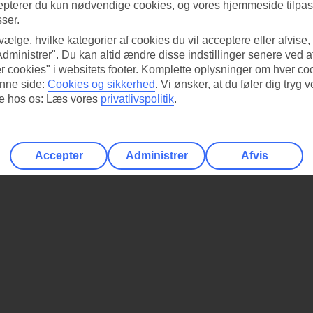
epterer du kun nødvendige cookies, og vores hjemmeside tilpass
sser.
 vælge, hvilke kategorier af cookies du vil acceptere eller afvise,
Administrer". Du kan altid ændre disse indstillinger senere ved a
r cookies" i websitets footer. Komplette oplysninger om hver co
nne side:
Cookies og sikkerhed
.
Vi ønsker, at du føler dig tryg v
re hos os: Læs vores
privatlivspolitik
.
Accepter
Administrer
Afvis