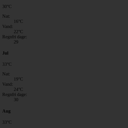
30
°
C
Nat:
16
°C
Vand:
22
°C
Regnfri dage:
29
Jul
33
°
C
Nat:
19
°C
Vand:
24
°C
Regnfri dage:
30
Aug
33
°
C