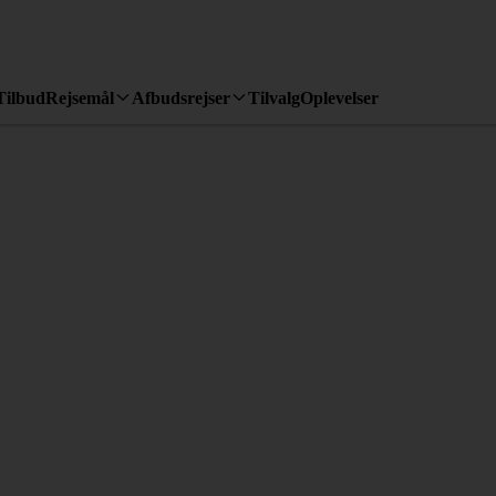
Tilbud
Rejsemål
Afbudsrejser
Tilvalg
Oplevelser