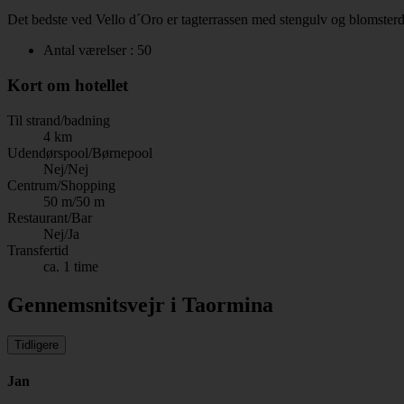
Det bedste ved Vello d´Oro er tagterrassen med stengulv og blomsterde
Antal værelser : 50
Kort om hotellet
Til strand/badning
4 km
Udendørspool/Børnepool
Nej/Nej
Centrum/Shopping
50 m/50 m
Restaurant/Bar
Nej/Ja
Transfertid
ca. 1 time
Gennemsnitsvejr i Taormina
Tidligere
Jan