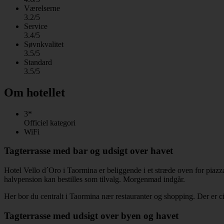
Værelserne
3.2/5
Service
3.4/5
Søvnkvalitet
3.5/5
Standard
3.5/5
Om hotellet
3*
Officiel kategori
WiFi
Tagterrasse med bar og udsigt over havet
Hotel Vello d´Oro i Taormina er beliggende i et stræde oven for piaz
halvpension kan bestilles som tilvalg. Morgenmad indgår.
Her bor du centralt i Taormina nær restauranter og shopping. Der er cir
Tagterrasse med udsigt over byen og havet