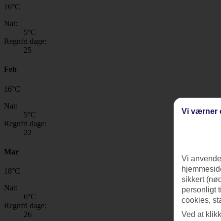
16
°
C
Nat:
5
°C
Regnfri dage:
25
Feb
16
°
C
Nat:
Vi værner 
5
°C
Regnfri dage:
22
Mar
Vi anvender
hjemmeside
18
°
C
sikkert (nø
Nat:
personligt 
6
°C
cookies, st
Regnfri dage:
26
Ved at klik