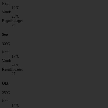
Nat:
19
°C
Vand:
25
°C
Regnfri dage:
29
Sep
30
°
C
Nat:
17
°C
Vand:
24
°C
Regnfri dage:
27
Okt
25
°
C
Nat:
14
°C