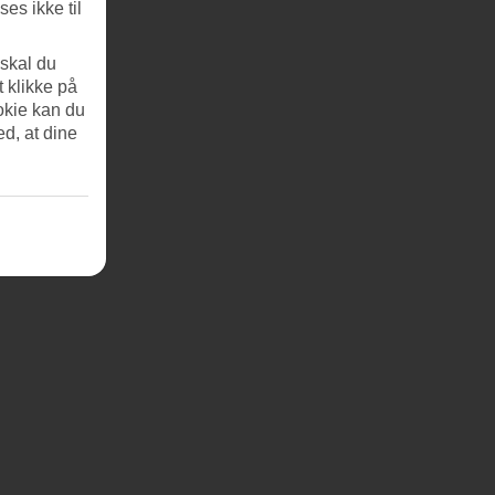
es ikke til
 skal du
t klikke på
okie kan du
ed, at dine