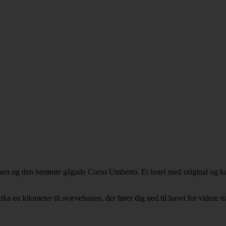
zaen og den berømte gågade Corso Umberto. Et hotel med original og ku
ka en kilometer til svævebanen, der fører dig ned til havet for videre t