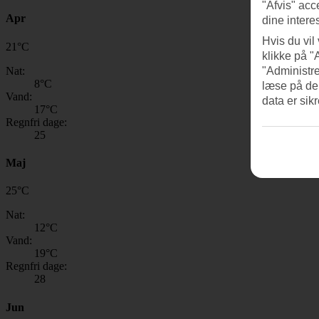
"Afvis" acc
Apr
dine intere
Hvis du vil
21
°
C
klikke på "
Nat:
"Administre
8
°C
læse på de
Vand:
data er sik
17
°C
Regnfri dage:
25
Maj
25
°
C
Nat:
12
°C
Vand:
19
°C
Regnfri dage:
28
Jun