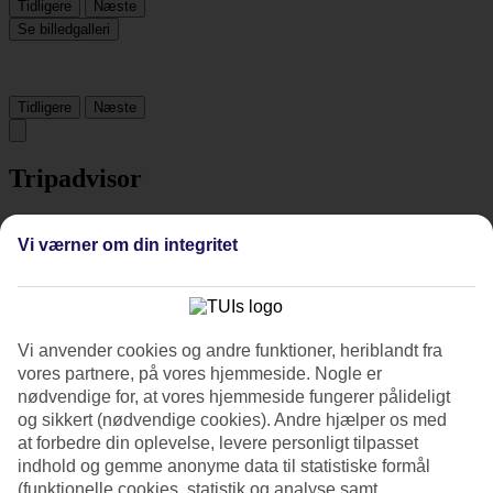
Tidligere
Næste
Se billedgalleri
Tidligere
Næste
Tripadvisor
4.6/5
Vi værner om din integritet
Vurdering af
4.6 / 5
fra
573 anmeldelser
Renlighed
4.8/5
Vi anvender cookies og andre funktioner, heriblandt fra
Beliggenhed
vores partnere, på vores hjemmeside. Nogle er
4.9/5
nødvendige for, at vores hjemmeside fungerer pålideligt
Værelserne
4.6/5
og sikkert (nødvendige cookies). Andre hjælper os med
Service
at forbedre din oplevelse, levere personligt tilpasset
4.7/5
indhold og gemme anonyme data til statistiske formål
Søvnkvalitet
(funktionelle cookies, statistik og analyse samt