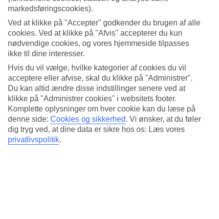
4.7/5
markedsføringscookies).
Standard
4.4/5
Ved at klikke på "Accepter" godkender du brugen af alle
cookies. Ved at klikke på "Afvis" accepterer du kun
Om hotellet
nødvendige cookies, og vores hjemmeside tilpasses
ikke til dine interesser.
5*
Hvis du vil vælge, hvilke kategorier af cookies du vil
Officiel kategori
acceptere eller afvise, skal du klikke på "Administrer".
Det 5-stjernede hotel The Ashbee Hotel i Taormina er et hotel med
Du kan altid ændre disse indstillinger senere ved at
bar, WiFi og pool. hvis børnene er med findes der barnepasning. Der
klikke på "Administrer cookies" i websitets footer.
er parkeringsmuligheder i omådet. Hotellet blev senest renoveret år
Komplette oplysninger om hver cookie kan du læse på
2010. Følgende kreditkort accepteres på hotellet: American Express,
denne side:
Cookies og sikkerhed
.
Vi ønsker, at du føler
Diners Club, EC Maestro, Mastercard og Visa.
dig tryg ved, at dine data er sikre hos os: Læs vores
Kort om hotellet
privatlivspolitik
.
Til strand/badning
3,3 km
Udendørspool
Ja
Restaurant/Bar
Ja/Ja
Transfertid