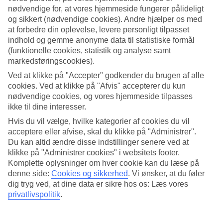
nødvendige for, at vores hjemmeside fungerer pålideligt
Søg
og sikkert (nødvendige cookies). Andre hjælper os med
at forbedre din oplevelse, levere personligt tilpasset
indhold og gemme anonyme data til statistiske formål
(funktionelle cookies, statistik og analyse samt
Du er på nuværende tidspunkt på
markedsføringscookies).
Ved at klikke på "Accepter" godkender du brugen af alle
Hjem
cookies. Ved at klikke på "Afvis" accepterer du kun
Rejse
Italien
nødvendige cookies, og vores hjemmeside tilpasses
Gardasøen
ikke til dine interesser.
Sirmione
Hvis du vil vælge, hvilke kategorier af cookies du vil
Afbudsrejser
acceptere eller afvise, skal du klikke på "Administrer".
Afbudsrejser Sirmione
Du kan altid ændre disse indstillinger senere ved at
klikke på "Administrer cookies" i websitets footer.
Komplette oplysninger om hver cookie kan du læse på
Her finder du vores last minute rejser, som
Sirmione
har at byde på -
denne side:
Cookies og sikkerhed
.
Vi ønsker, at du føler
her er der noget for enhver smag og pengepung.
dig tryg ved, at dine data er sikre hos os: Læs vores
privatlivspolitik
.
Hoteltips
Fly + Hotel
Kun hotel