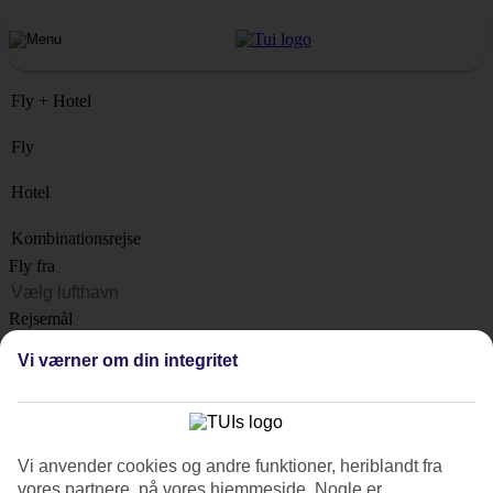
Fly + Hotel
Fly
Hotel
Kombinationsrejse
Fly fra
Rejsemål
Liste
Vi værner om din integritet
Hvornår?
Hvor længe?
1 uge
Vi anvender cookies og andre funktioner, heriblandt fra
Antal rejsende
vores partnere, på vores hjemmeside. Nogle er