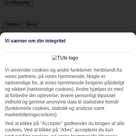
Se billedgalleri
Tidligere
Næste
Vi værner om din integritet
Tripadvisor
4.7/5
Vi anvender cookies og andre funktioner, heriblandt fra
Vurdering af
4.7 / 5
fra
1173 anmeldelser
vores partnere, på vores hjemmeside. Nogle er
Renlighed
nødvendige for, at vores hjemmeside fungerer pålideligt
4.7/5
og sikkert (nødvendige cookies). Andre hjælper os med
Beliggenhed
at forbedre din oplevelse, levere personligt tilpasset
4.6/5
indhold og gemme anonyme data til statistiske formål
Værelserne
(funktionelle cookies, statistik og analyse samt
4.8/5
markedsføringscookies).
Service
4.7/5
Ved at klikke på "Accepter" godkender du brugen af alle
Søvnkvalitet
cookies. Ved at klikke på "Afvis" accepterer du kun
4.7/5