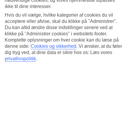
nødvendige cookies, og vores hjemmeside tilpasses
Standard
ikke til dine interesser.
4.5/5
Hvis du vil vælge, hvilke kategorier af cookies du vil
Om hotellet
acceptere eller afvise, skal du klikke på "Administrer".
Du kan altid ændre disse indstillinger senere ved at
4*
klikke på "Administrer cookies" i websitets footer.
Officiel kategori
Komplette oplysninger om hver cookie kan du læse på
denne side:
Cookies og sikkerhed
.
Vi ønsker, at du føler
Det 4-stjernede hotel Zoku Amsterdam i Amsterdam er et hotel med
dig tryg ved, at dine data er sikre hos os: Læs vores
bar, morgenmadsbuffet og WiFi. På hotellet kan du nyde massage.
Der er parkeringsmuligheder i omådet. Følgende kreditkort
privatlivspolitik
.
accepteres på hotellet: American Express, Diners Club, EC Maestro,
Mastercard og Visa.
Kort om hotellet
Restaurant/Bar
Ja/Ja
Gennemsnitsvejr i Amsterdam
Tidligere