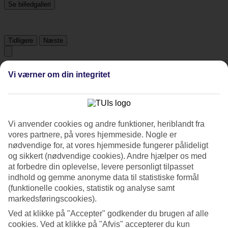
Se billedgalleri
Tidligere
Næste
Tripadvisor
Vi værner om din integritet
3.5/5
Vurdering af
3.5 / 5
fra
1439 anmeldelser
Vi anvender cookies og andre funktioner, heriblandt fra
vores partnere, på vores hjemmeside. Nogle er
Renlighed
nødvendige for, at vores hjemmeside fungerer pålideligt
3.7/5
og sikkert (nødvendige cookies). Andre hjælper os med
Beliggenhed
2.9/5
at forbedre din oplevelse, levere personligt tilpasset
Værelserne
indhold og gemme anonyme data til statistiske formål
3.6/5
(funktionelle cookies, statistik og analyse samt
Service
markedsføringscookies).
3.7/5
Søvnkvalitet
Ved at klikke på "Accepter" godkender du brugen af alle
3.9/5
cookies. Ved at klikke på "Afvis" accepterer du kun