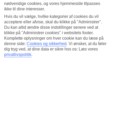
Standard
nødvendige cookies, og vores hjemmeside tilpasses
3.8/5
ikke til dine interesser.
Om hotellet
Hvis du vil vælge, hvilke kategorier af cookies du vil
acceptere eller afvise, skal du klikke på "Administrer".
Du kan altid ændre disse indstillinger senere ved at
3*
Officiel kategori
klikke på "Administrer cookies" i websitets footer.
Komplette oplysninger om hver cookie kan du læse på
Det 3-stjernede hotel Westlake Hotels Amsterdam i Amsterdam er et
denne side:
Cookies og sikkerhed
.
Vi ønsker, at du føler
hotel med bar, WiFi og restaurant. Der er parkeringsmuligheder i
dig tryg ved, at dine data er sikre hos os: Læs vores
omådet. Følgende kreditkort accepteres på hotellet: American
privatlivspolitik
.
Express, Diners Club, EC Maestro, Mastercard og Visa.
Kort om hotellet
Restaurant/Bar
Ja/Ja
Gennemsnitsvejr i Amsterdam
Tidligere
Jan