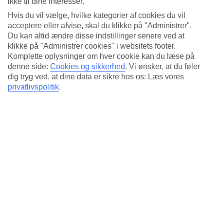
ikke til dine interesser.
Standard
3.3/5
Hvis du vil vælge, hvilke kategorier af cookies du vil
acceptere eller afvise, skal du klikke på "Administrer".
Om hotellet
Du kan altid ændre disse indstillinger senere ved at
klikke på "Administrer cookies" i websitets footer.
4*
Komplette oplysninger om hver cookie kan du læse på
Officiel kategori
denne side:
Cookies og sikkerhed
.
Vi ønsker, at du føler
dig tryg ved, at dine data er sikre hos os: Læs vores
Det 4-stjernede hotel Ozo Hotel Amsterdam i Amsterdam er et hotel
med bar, morgenmadsbuffet og WiFi. Der er parkeringsmuligheder i
privatlivspolitik
.
omådet. Hotellet blev senest renoveret år 2015. Følgende kreditkort
accepteres på hotellet: American Express, Diners Club, EC Maestro,
Mastercard og Visa.
Kort om hotellet
Restaurant/Bar
Ja/Ja
Gennemsnitsvejr i Amsterdam
Tidligere