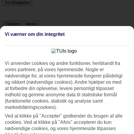
Se billedgalleri
Tidligere
Næste
Vi værner om din integritet
Tripadvisor
3.3/5
Vi anvender cookies og andre funktioner, heriblandt fra
vores partnere, på vores hjemmeside. Nogle er
Vurdering af
3.3 / 5
fra
895 anmeldelser
nødvendige for, at vores hjemmeside fungerer pålideligt
Renlighed
og sikkert (nødvendige cookies). Andre hjælper os med
3.5/5
at forbedre din oplevelse, levere personligt tilpasset
Beliggenhed
indhold og gemme anonyme data til statistiske formål
3.3/5
(funktionelle cookies, statistik og analyse samt
Værelserne
markedsføringscookies).
3.5/5
Service
Ved at klikke på "Accepter" godkender du brugen af alle
3.3/5
cookies. Ved at klikke på "Afvis" accepterer du kun
Søvnkvalitet
nødvendige cookies, og vores hjemmeside tilpasses
3.8/5