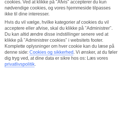
Standard
cookies. Ved at klikke på "Afvis" accepterer du kun
4.6/5
nødvendige cookies, og vores hjemmeside tilpasses
ikke til dine interesser.
Om hotellet
Hvis du vil vælge, hvilke kategorier af cookies du vil
acceptere eller afvise, skal du klikke på "Administrer".
4*
Du kan altid ændre disse indstillinger senere ved at
Officiel kategori
klikke på "Administrer cookies" i websitets footer.
Det 4-stjernede hotel Jan Luyken Hotel Amsterdam i Amsterdam er
Komplette oplysninger om hver cookie kan du læse på
et hotel med bar, WiFi og restaurant. På hotellet kan du nyde Både
denne side:
Cookies og sikkerhed
.
Vi ønsker, at du føler
sauna og boblebad. Der er parkeringsmuligheder i omådet. Hotellet
dig tryg ved, at dine data er sikre hos os: Læs vores
blev senest renoveret år 2001. Følgende kreditkort accepteres på
privatlivspolitik
.
hotellet: American Express, Diners Club, EC Maestro, Mastercard
og Visa.
Kort om hotellet
Til strand/badning
5 km
Restaurant/Bar
Ja/Ja
Gennemsnitsvejr i Amsterdam