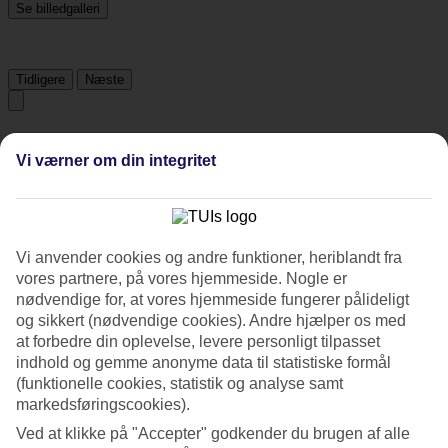
Se billedgalleri
Tidligere
Næste
Tripadvisor
Vi værner om din integritet
4.7/5
Vurdering af
4.7 / 5
fra
514 anmeldelser
Vi anvender cookies og andre funktioner, heriblandt fra
Renlighed
vores partnere, på vores hjemmeside. Nogle er
4.8/5
nødvendige for, at vores hjemmeside fungerer pålideligt
Beliggenhed
og sikkert (nødvendige cookies). Andre hjælper os med
5/5
at forbedre din oplevelse, levere personligt tilpasset
Værelserne
indhold og gemme anonyme data til statistiske formål
4.6/5
Service
(funktionelle cookies, statistik og analyse samt
4.8/5
markedsføringscookies).
Søvnkvalitet
Ved at klikke på "Accepter" godkender du brugen af alle
4.7/5