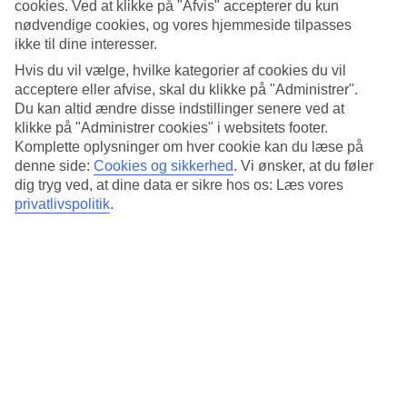
Standard
cookies. Ved at klikke på "Afvis" accepterer du kun
3.6/5
nødvendige cookies, og vores hjemmeside tilpasses
ikke til dine interesser.
Om hotellet
Hvis du vil vælge, hvilke kategorier af cookies du vil
acceptere eller afvise, skal du klikke på "Administrer".
4*
Du kan altid ændre disse indstillinger senere ved at
Officiel kategori
klikke på "Administrer cookies" i websitets footer.
Det 4-stjernede hotel Avenue Hotel i Amsterdam er et hotel med bar,
Komplette oplysninger om hver cookie kan du læse på
morgenmadsbuffet og WiFi. Der er parkeringsmuligheder i omådet.
denne side:
Cookies og sikkerhed
.
Vi ønsker, at du føler
Hotellet blev senest renoveret år 2001. Følgende kreditkort
dig tryg ved, at dine data er sikre hos os: Læs vores
accepteres på hotellet: American Express, EC Maestro, Mastercard
privatlivspolitik
.
og Visa.
Kort om hotellet
Til strand/badning
4,1 km
Restaurant/Bar
Ja/Ja
Gennemsnitsvejr i Amsterdam