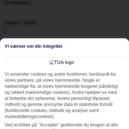
Se billedgalleri
Tidligere
Næste
Tripadvisor
Vi værner om din integritet
3.5/5
Vurdering af
3.5 / 5
fra
2012 anmeldelser
Vi anvender cookies og andre funktioner, heriblandt fra
Renlighed
vores partnere, på vores hjemmeside. Nogle er
3.7/5
nødvendige for, at vores hjemmeside fungerer pålideligt
Beliggenhed
og sikkert (nødvendige cookies). Andre hjælper os med
4.6/5
at forbedre din oplevelse, levere personligt tilpasset
Værelserne
3.3/5
indhold og gemme anonyme data til statistiske formål
Service
(funktionelle cookies, statistik og analyse samt
3.7/5
markedsføringscookies).
Søvnkvalitet
Ved at klikke på "Accepter" godkender du brugen af alle
3.7/5