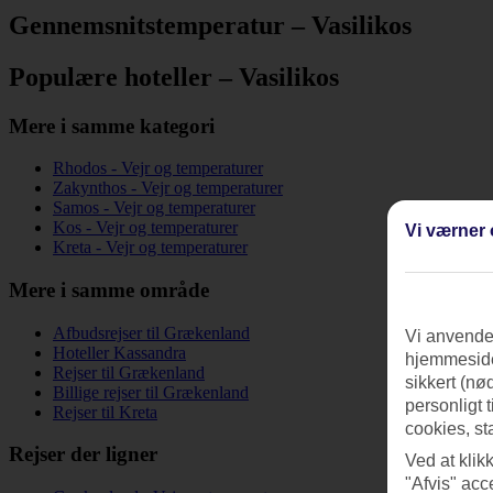
Gennemsnitstemperatur – Vasilikos
Populære hoteller – Vasilikos
Mere i samme kategori
Rhodos - Vejr og temperaturer
Zakynthos - Vejr og temperaturer
Samos - Vejr og temperaturer
Kos - Vejr og temperaturer
Vi værner 
Kreta - Vejr og temperaturer
Mere i samme område
Afbudsrejser til Grækenland
Vi anvender
Hoteller Kassandra
hjemmeside
Rejser til Grækenland
sikkert (nø
Billige rejser til Grækenland
personligt 
Rejser til Kreta
cookies, st
Rejser der ligner
Ved at klik
"Afvis" acc