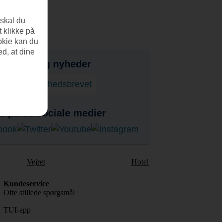
 skal du
t klikke på
okie kan du
ed, at dine
bud, tips og nyheder
onner på nyhedsbrevet
s på de sociale medier
Vejret
Hotel
Kundeservice
Ofte stillede spørgsmål
TUI-app