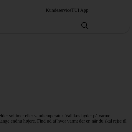
Kundeservice
TUI App
gælder soltimer eller vandtemperatur. Vailikos byder på varme
gange endnu højere. Find ud af hvor varmt der er, når du skal rejse til