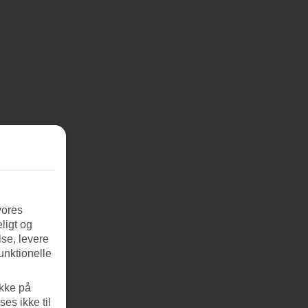
vores
ligt og
se, levere
unktionelle
ikke på
es ikke til