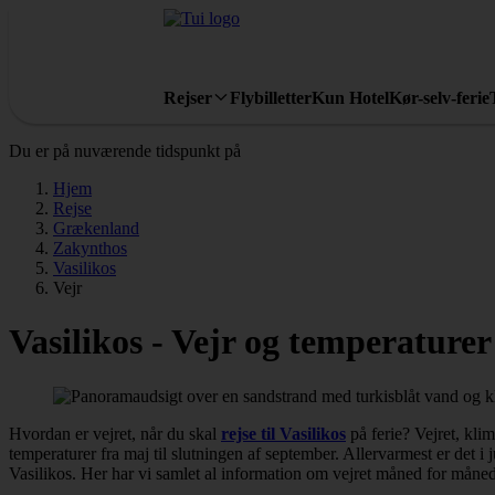
Rejser
Flybilletter
Kun Hotel
Kør-selv-ferie
Du er på nuværende tidspunkt på
Hjem
Rejse
Grækenland
Zakynthos
Vasilikos
Vejr
Vasilikos - Vejr og temperaturer
Hvordan er vejret, når du skal
rejse til Vasilikos
på ferie? Vejret, kli
temperaturer fra maj til slutningen af september. Allervarmest er det i
Vasilikos. Her har vi samlet al information om vejret måned for måned