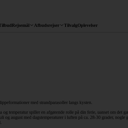
Tilbud
Rejsemål
Afbudsrejser
Tilvalg
Oplevelser
ma og temperatur spiller en afgørende rolle på din ferie, uanset om det 
 juli og august med dagstemperaturer i luften på ca. 28-30 grader, nogle 
.