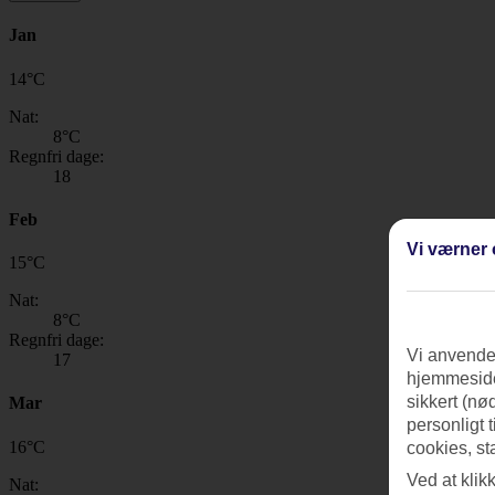
Jan
14
°
C
Nat:
8
°C
Regnfri dage:
18
Feb
Vi værner 
15
°
C
Nat:
8
°C
Regnfri dage:
Vi anvender
17
hjemmeside
sikkert (nø
Mar
personligt 
16
°
C
cookies, st
Ved at klik
Nat: