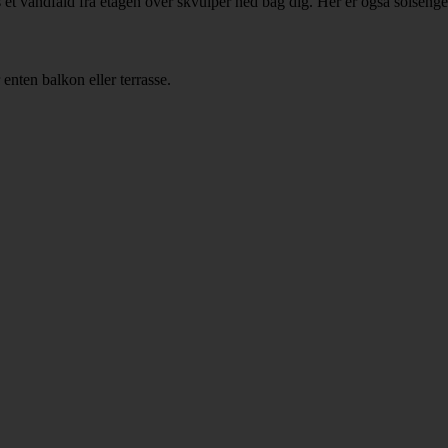
et vandfald fra etagen over skvulper ned bag dig. Her er også solsenge 
enten balkon eller terrasse.