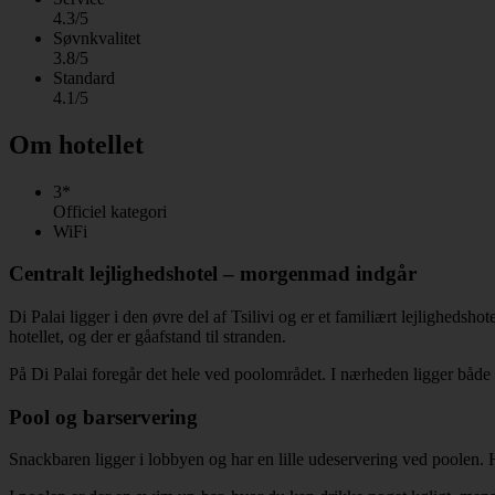
4.3/5
Søvnkvalitet
3.8/5
Standard
4.1/5
Om hotellet
3*
Officiel kategori
WiFi
Centralt lejlighedshotel – morgenmad indgår
Di Palai ligger i den øvre del af Tsilivi og er et familiært lejlighedsh
hotellet, og der er gåafstand til stranden.
På Di Palai foregår det hele ved poolområdet. I nærheden ligger bå
Pool og barservering
Snackbaren ligger i lobbyen og har en lille udeservering ved poolen. Her