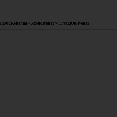
Tilbud
Rejsemål
Afbudsrejser
Tilvalg
Oplevelser