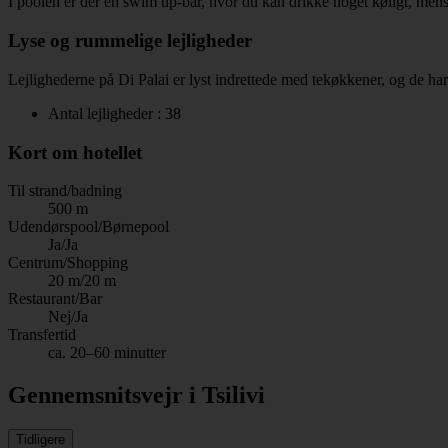
I poolen er der en swim up-bar, hvor du kan drikke noget køligt, mens 
Lyse og rummelige lejligheder
Lejlighederne på Di Palai er lyst indrettede med tekøkkener, og de har 
Antal lejligheder : 38
Kort om hotellet
Til strand/badning
500 m
Udendørspool/Børnepool
Ja/Ja
Centrum/Shopping
20 m/20 m
Restaurant/Bar
Nej/Ja
Transfertid
ca. 20–60 minutter
Gennemsnitsvejr i Tsilivi
Tidligere