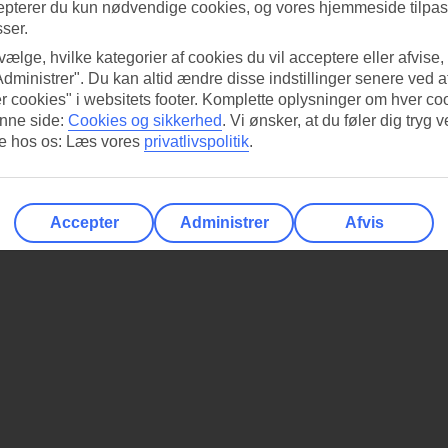
epterer du kun nødvendige cookies, og vores hjemmeside tilpass
sser.
 vælge, hvilke kategorier af cookies du vil acceptere eller afvise,
Administrer". Du kan altid ændre disse indstillinger senere ved a
r cookies" i websitets footer. Komplette oplysninger om hver co
nne side:
Cookies og sikkerhed
.
Vi ønsker, at du føler dig tryg v
re hos os: Læs vores
privatlivspolitik
.
Accepter
Administrer
Afvis