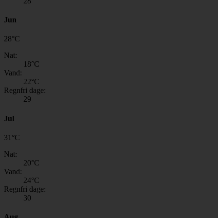
28
Jun
28
°
C
Nat:
18
°C
Vand:
22
°C
Regnfri dage:
29
Jul
31
°
C
Nat:
20
°C
Vand:
24
°C
Regnfri dage:
30
Aug