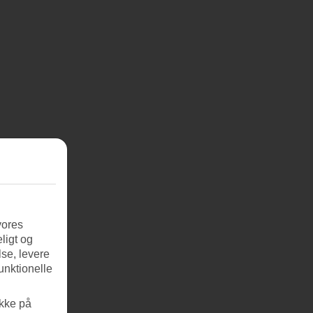
vores
ligt og
se, levere
unktionelle
ikke på