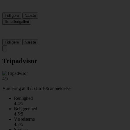
Tidligere
Næste
Se billedgalleri
Tidligere
Næste
Tripadvisor
4/5
Vurdering af
4 / 5
fra
106 anmeldelser
Renlighed
4.4/5
Beliggenhed
4.5/5
Værelserne
4.2/5
Service