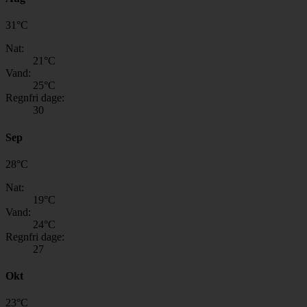
31
°
C
Nat:
21
°C
Vand:
25
°C
Regnfri dage:
30
Sep
28
°
C
Nat:
19
°C
Vand:
24
°C
Regnfri dage:
27
Okt
23
°
C