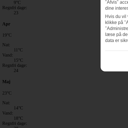
"Afvis" acc
9
°C
Regnfri dage:
dine intere
23
Hvis du vil
klikke på "
Apr
"Administre
læse på de
19
°
C
data er sik
Nat:
11
°C
Vand:
15
°C
Regnfri dage:
24
Maj
23
°
C
Nat:
14
°C
Vand:
18
°C
Regnfri dage: