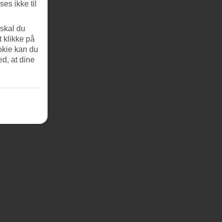
es ikke til
 skal du
t klikke på
okie kan du
ed, at dine