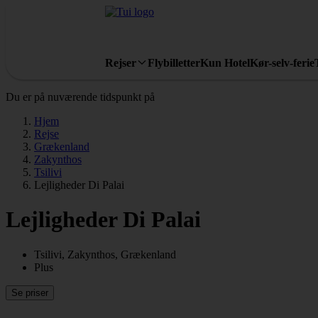
Rejser
Flybilletter
Kun Hotel
Kør-selv-ferie
Du er på nuværende tidspunkt på
Hjem
Rejse
Grækenland
Zakynthos
Tsilivi
Lejligheder Di Palai
Lejligheder Di Palai
Tsilivi, Zakynthos, Grækenland
Plus
Se priser