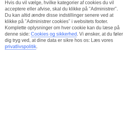
Hvis du vil vælge, hvilke kategorier af cookies du vil
Pools, strand og badebro
acceptere eller afvise, skal du klikke på "Administrer".
Du kan altid ændre disse indstillinger senere ved at
I midten af AluaSoul Zakynthos ligger hovedpoolen. De to
klikke på "Administrer cookies" i websitets footer.
infinitypools ligger ud mod havet og er eksklusive for gæster med
Komplette oplysninger om hver cookie kan du læse på
club-værelse. Foretrækker du at bade i havet, ligger sandstranden
denne side:
Cookies og sikkerhed
.
Vi ønsker, at du føler
Amboula i nærheden. Hotellet har sin egen badebro nedenfor
dig tryg ved, at dine data er sikre hos os: Læs vores
hotellet, der passer til hurtige dyp og snorkling.
privatlivspolitik
.
Træning og afslapning
Vil du have en aktiv ferie, er der både udendørsfitness og
indendørsfitness med maskiner og løse vægte. Hotellet har også en
beachvolleybane, og du kan deltage i vand-aerobics. På AluaSoul
Zakynthos kan du også bestille massage og forskellige behandlinger.
My Favorite Club
Gæster med Club-værelse har adgang til
The Fancy Bar
med snacks
og drikkevarer samt eksklusiv adgang til infinitybassinerne ved
havet. Desuden indgår ubegrænsede besøg i à la carte-restauranten
Mare Nubium
, hvis der er ledige pladser, samt en flaske rødvin ved
ankomst.