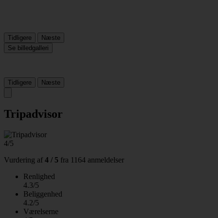
Tidligere
Næste
Se billedgalleri
Tidligere
Næste
Tripadvisor
4/5
Vurdering af
4 / 5
fra
1164 anmeldelser
Renlighed
4.3/5
Beliggenhed
4.2/5
Værelserne