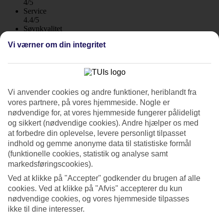
4/5
Service
4.4/5
Søvnkvalitet
4.3/5
Vi værner om din integritet
Standard
3.9/5
Om hotellet
Vi anvender cookies og andre funktioner, heriblandt fra
4*
vores partnere, på vores hjemmeside. Nogle er
Officiel kategori
nødvendige for, at vores hjemmeside fungerer pålideligt
WiFi
Care Travel
og sikkert (nødvendige cookies). Andre hjælper os med
at forbedre din oplevelse, levere personligt tilpasset
All Inclusive-hotel ved Amboula-stranden
indhold og gemme anonyme data til statistiske formål
(funktionelle cookies, statistik og analyse samt
Hotel AluaSoul Zakynthos ligger direkte ved havet i Tragaki.
markedsføringscookies).
Hotellet har en rolig beliggenhed, en hovedpool og to infinitypools,
Ved at klikke på "Accepter" godkender du brugen af alle
der vender ud mod havet. All Inclusive med buffetmåltider, snacks
og barservering indgår i rejsens pris.
cookies. Ved at klikke på "Afvis" accepterer du kun
nødvendige cookies, og vores hjemmeside tilpasses
Her bor du i dobbeltværelse eller juniorsuite og kan tilkøbe
ikke til dine interesser.
havudsigt eller swim-up.