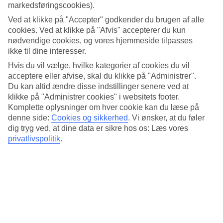
Gennemsnitstemperatur – Oia
markedsføringscookies).
Ved at klikke på "Accepter" godkender du brugen af alle
Populære hoteller – Oia
cookies. Ved at klikke på "Afvis" accepterer du kun
nødvendige cookies, og vores hjemmeside tilpasses
Mere i samme kategori
ikke til dine interesser.
Hvis du vil vælge, hvilke kategorier af cookies du vil
Kreta - Vejr og temperaturer
acceptere eller afvise, skal du klikke på "Administrer".
Rhodos - Vejr og temperaturer
Du kan altid ændre disse indstillinger senere ved at
Zakynthos - Vejr og temperaturer
klikke på "Administrer cookies" i websitets footer.
Samos - Vejr og temperaturer
Halkidiki - Vejr og temperaturer
Komplette oplysninger om hver cookie kan du læse på
denne side:
Cookies og sikkerhed
.
Vi ønsker, at du føler
Mere i samme område
dig tryg ved, at dine data er sikre hos os: Læs vores
privatlivspolitik
.
Billige rejser til Grækenland
Rejser til Kreta
Afbudsrejser til Kreta
Afbudsrejser til Grækenland
All Inclusive i Grækenland
Rejser der ligner
Cypern - Vejr og temperaturer