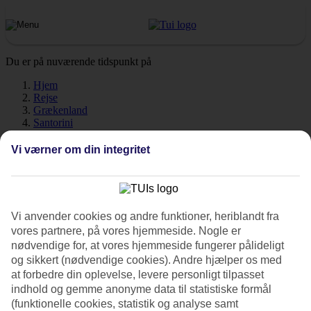
Du er på nuværende tidspunkt på
Hjem
Rejse
Grækenland
Santorini
Oia
Vejr
Vi værner om din integritet
Oia - Vejr og temperaturer
Vi anvender cookies og andre funktioner, heriblandt fra
vores partnere, på vores hjemmeside. Nogle er
nødvendige for, at vores hjemmeside fungerer pålideligt
og sikkert (nødvendige cookies). Andre hjælper os med
Hvordan er vejret når du skal til
Oia
? Vejr, klima og temperaturer
at forbedre din oplevelse, levere personligt tilpasset
har en afgørende rolle for din ferie. Her har vi samlet alt information
om vejret for Oia, måned for måned.
indhold og gemme anonyme data til statistiske formål
(funktionelle cookies, statistik og analyse samt