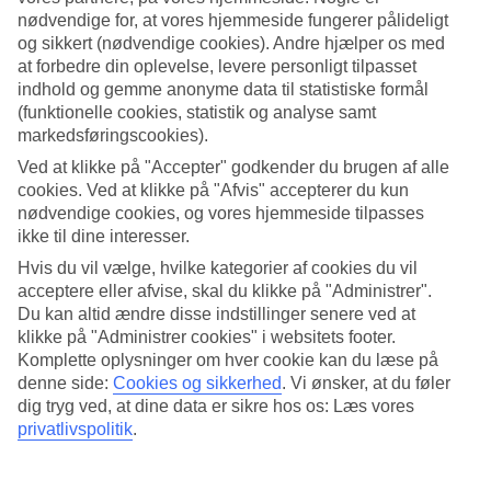
nødvendige for, at vores hjemmeside fungerer pålideligt
Søg
og sikkert (nødvendige cookies). Andre hjælper os med
at forbedre din oplevelse, levere personligt tilpasset
indhold og gemme anonyme data til statistiske formål
(funktionelle cookies, statistik og analyse samt
Du er på nuværende tidspunkt på
markedsføringscookies).
Ved at klikke på "Accepter" godkender du brugen af alle
Hjem
Rejse
cookies. Ved at klikke på "Afvis" accepterer du kun
Grækenland
nødvendige cookies, og vores hjemmeside tilpasses
Samos
ikke til dine interesser.
Vathi
Afbudsrejser
Hvis du vil vælge, hvilke kategorier af cookies du vil
acceptere eller afvise, skal du klikke på "Administrer".
Afbudsrejser Vathi
Du kan altid ændre disse indstillinger senere ved at
klikke på "Administrer cookies" i websitets footer.
Komplette oplysninger om hver cookie kan du læse på
Her finder du vores afbudsrejser til
Vathi
. Smidige og billige
denne side:
Cookies og sikkerhed
.
Vi ønsker, at du føler
pakkerejser, der bringer dig til varmen. På nogle af vores
dig tryg ved, at dine data er sikre hos os: Læs vores
afbudsrejser indgår
All Inclusive
, mens andre tilbud er mere
privatlivspolitik
.
spartanske – her findes noget for enhver smag og pengepung.
Hoteltips