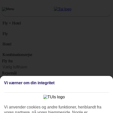
Fly + Hotel
Fly
Hotel
Kombinationsrejse
Fly fra
Rejsemål
Liste
Vi værner om din integritet
Hvornår?
Hvor længe?
1 uge
Vi anvender cookies og andre funktioner, heriblandt fra
Antal rejsende
vores partnere, på vores hjemmeside. Nogle er