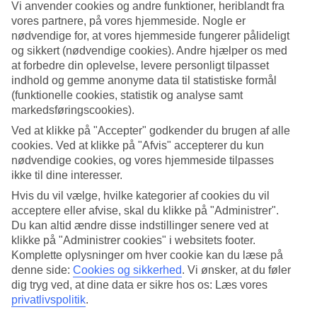
Service
Vi anvender cookies og andre funktioner, heriblandt fra
4.4/5
vores partnere, på vores hjemmeside. Nogle er
Søvnkvalitet
nødvendige for, at vores hjemmeside fungerer pålideligt
4.5/5
og sikkert (nødvendige cookies). Andre hjælper os med
Standard
at forbedre din oplevelse, levere personligt tilpasset
4.3/5
indhold og gemme anonyme data til statistiske formål
Om hotellet
(funktionelle cookies, statistik og analyse samt
markedsføringscookies).
2*
Ved at klikke på "Accepter" godkender du brugen af alle
Officiel kategori
cookies. Ved at klikke på "Afvis" accepterer du kun
WiFi
nødvendige cookies, og vores hjemmeside tilpasses
ikke til dine interesser.
Mindre lejlighedshotel med jacuzzier
Hvis du vil vælge, hvilke kategorier af cookies du vil
Rosmarinus Luxury Accommodation by Naftilos ligger i
acceptere eller afvise, skal du klikke på "Administrer".
Pythagorion og er et charmerende lejlighedshotel med kun ni
Du kan altid ændre disse indstillinger senere ved at
lejligheder. Her kan du se frem til afslappende stunder i jacuzzien,
klikke på "Administrer cookies" i websitets footer.
aftener i haven og svømmeture i havet.
Komplette oplysninger om hver cookie kan du læse på
Den nærmeste strand kan du gå til på blot få minutter.
denne side:
Cookies og sikkerhed
.
Vi ønsker, at du føler
dig tryg ved, at dine data er sikre hos os: Læs vores
Jacuzzier i haven
privatlivspolitik
.