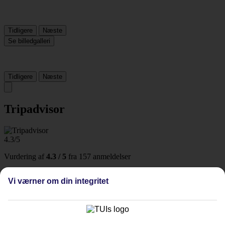
Tidligere
Næste
Se billedgalleri
Tidligere
Næste
Tripadvisor
4.3/5
Vurdering af
4.3 / 5
fra
157 anmeldelser
Renlighed
Vi værner om din integritet
4.6/5
Beliggenhed
4.1/5
Værelserne
4.2/5