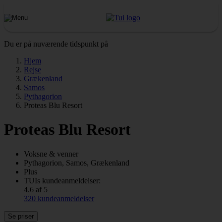
Du er på nuværende tidspunkt på
Hjem
Rejse
Grækenland
Samos
Pythagorion
Proteas Blu Resort
Proteas Blu Resort
Voksne & venner
Pythagorion, Samos, Grækenland
Plus
TUIs kundeanmeldelser:
4.6 af 5
320 kundeanmeldelser
Se priser