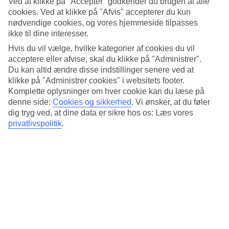
Ved at klikke på "Accepter" godkender du brugen af alle
cookies. Ved at klikke på "Afvis" accepterer du kun
Liggestole på stranden og pool med havudsigt
nødvendige cookies, og vores hjemmeside tilpasses
Stranden ligger lige nedenfor hotellets solterrasse. Her kan du tage
ikke til dine interesser.
dagen, som den kommer, slappe af på en liggestol under parasollens
Hvis du vil vælge, hvilke kategorier af cookies du vil
skygge og bade i havet. Foretrækker du poolen, ligger den foran
acceptere eller afvise, skal du klikke på "Administrer".
hotellet med udsigt over havet og en tilhørende poolbar.
Du kan altid ændre disse indstillinger senere ved at
Spa, tennis og fitnessrum
klikke på "Administrer cookies" i websitets footer.
Komplette oplysninger om hver cookie kan du læse på
Hvis du ønsker en pause fra pool- og strandlivet, tilbyder Proteas
denne side:
Cookies og sikkerhed
.
Vi ønsker, at du føler
Blu Resort tennis og fitnessrum. I spa-afdelingen kan du bestille
dig tryg ved, at dine data er sikre hos os: Læs vores
kropsbehandlinger eller hoppe i jacuzzien.
privatlivspolitik
.
To restauranter med udsigt over bugten
Proteas Blu Resort sætter fokus på din madoplevelse. Panorama
buffetrestaurant byder på amerikansk morgenbuffet, og om aftenen
kan du spise middag her. θαλαSEA Fish & Oyster restaurant
serverer à la carte og tilbyder udsigt over bugten, hvor nogle af
pladserne er på den lille båd ved havet.
Antal værelser : 112