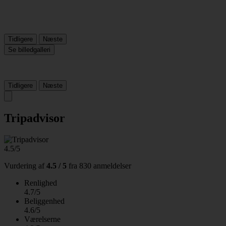
Tidligere
Næste
Se billedgalleri
Tidligere
Næste
Tripadvisor
4.5/5
Vurdering af
4.5 / 5
fra
830 anmeldelser
Renlighed
4.7/5
Beliggenhed
4.6/5
Værelserne