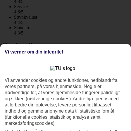
4.3/5
Service
4.6/5
Søvnkvalitet
4.4/5
Standard
4.3/5
Om hotellet
Vi værner om din integritet
5*
Officiel kategori
WiFi
Eksklusivt voksenhotel ved havet
Vi anvender cookies og andre funktioner, heriblandt fra
vores partnere, på vores hjemmeside. Nogle er
På det elegante Proteas Blu Resort bor du direkte ved stranden i en
nødvendige for, at vores hjemmeside fungerer pålideligt
af de små bugter få kilometer øst for Pythagorion. Her venter
og sikkert (nødvendige cookies). Andre hjælper os med
liggestole på stranden, og hotellet har både værelser og pool med
at forbedre din oplevelse, levere personligt tilpasset
havudsigt. For en ekstra luksuriøs ferie kan du bestille en suite med
indhold og gemme anonyme data til statistiske formål
privat pool.
(funktionelle cookies, statistik og analyse samt
Proteas Blu Resort byder velkommen til gæster fra 16 år og er ideelt
markedsføringscookies).
for dig, der ønsker en rolig ferie med et strejf af luksus.