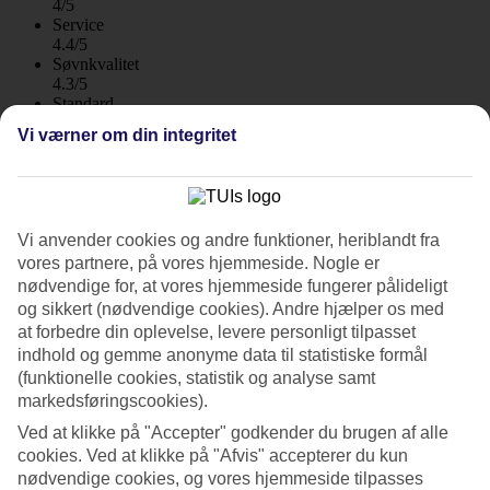
4/5
Service
4.4/5
Søvnkvalitet
4.3/5
Standard
4/5
Vi værner om din integritet
Om hotellet
4*
Officiel kategori
Vi anvender cookies og andre funktioner, heriblandt fra
WiFi
vores partnere, på vores hjemmeside. Nogle er
nødvendige for, at vores hjemmeside fungerer pålideligt
Voksenhotel med spa og tennis
og sikkert (nødvendige cookies). Andre hjælper os med
at forbedre din oplevelse, levere personligt tilpasset
På Lindos Village Resort & Spa forenes moderne luksus med
indhold og gemme anonyme data til statistiske formål
klassisk græsk charme i Lindos. Du bor i hvide bygninger omgivet
(funktionelle cookies, statistik og analyse samt
af en frodig have. Hotellet ligger på en bakke med udsigt over havet,
og nedenfor finder du stranden. Her kan du glæde dig til spa, tennis,
markedsføringscookies).
multicourt og yoga. Morgenmadsbuffet indgår!
Ved at klikke på "Accepter" godkender du brugen af alle
Hotellet byder gæster over 16 år velkommen.
cookies. Ved at klikke på "Afvis" accepterer du kun
nødvendige cookies, og vores hjemmeside tilpasses