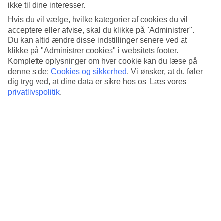
Udendørs servering ved poolen
ikke til dine interesser.
Hvis du vil vælge, hvilke kategorier af cookies du vil
Lindos Village Resort & Spa har en rektangulær pool med
acceptere eller afvise, skal du klikke på "Administrer".
solterrasse, hvor du kan slappe af i skyggen. Poolbaren har en
Du kan altid ændre disse indstillinger senere ved at
udendørs servering, hvor du kan nyde en forfriskende drink og
snacks.
klikke på "Administrer cookies" i websitets footer.
Komplette oplysninger om hver cookie kan du læse på
Tæt på strand og by
denne side:
Cookies og sikkerhed
.
Vi ønsker, at du føler
dig tryg ved, at dine data er sikre hos os: Læs vores
Stranden, hvor der er liggestole til gæsterne, ligger nedenfor hotellet,
privatlivspolitik
.
og Lindos ligger cirka et kvarters kørsel væk. Hvis du vil udforske
området på egen hånd, kan du leje cykler på hotellet.
Sport og underholdning
På hotellet kan I udfordre hinanden til en tennismatch eller deltage i
en af de aktiviteter, som hotellet arrangerer, f.eks. yoga. For at lade
batterierne op kan du besøge hotellets spa.
Halvpension kan bestilles
Morgenmadsbuffet indgår i prisen for din rejse, og som tilvalg kan
du allerede hjemmefra bestille halvpension.