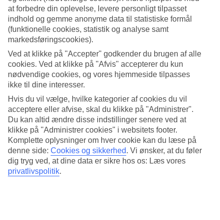
4/5
at forbedre din oplevelse, levere personligt tilpasset
Søvnkvalitet
indhold og gemme anonyme data til statistiske formål
3.9/5
Standard
(funktionelle cookies, statistik og analyse samt
3.8/5
markedsføringscookies).
Ved at klikke på "Accepter" godkender du brugen af alle
Om hotellet
cookies. Ved at klikke på "Afvis" accepterer du kun
nødvendige cookies, og vores hjemmeside tilpasses
4*
ikke til dine interesser.
Officiel kategori
Hvis du vil vælge, hvilke kategorier af cookies du vil
Med pool ved stranden
acceptere eller afvise, skal du klikke på "Administrer".
Du kan altid ændre disse indstillinger senere ved at
Kosmoplaz Beach Resort har en dejlig beliggenhed lige ved den
klikke på "Administrer cookies" i websitets footer.
halvmåneformede strand i badebyen Plati Yialos i det sydlige
Komplette oplysninger om hver cookie kan du læse på
Mykonos. Her bor du med en central beliggenhed på et mindre
denne side:
Cookies og sikkerhed
.
Vi ønsker, at du føler
hotel, der byder på pool, bar og en traditionel græsk restaurant med
dig tryg ved, at dine data er sikre hos os: Læs vores
udsigt over havet.
privatlivspolitik
.
Fra Kosmoplaz Beach Resort er du tæt på alt i Plati Yialos og på
cirka ti minutter med taxa kan du komme til festlighederne i
Mykonos by.
På hotellet er der: