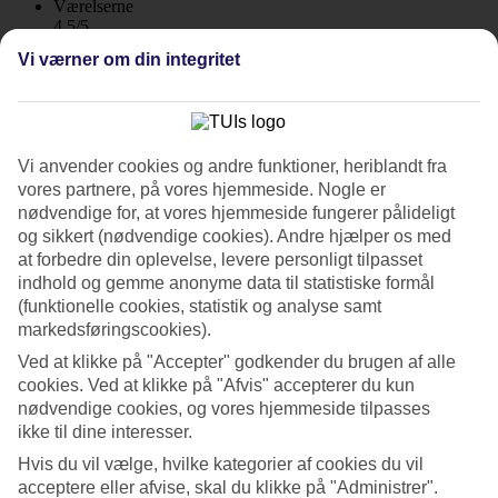
Værelserne
4.5/5
Service
Vi værner om din integritet
4.8/5
Søvnkvalitet
4.5/5
Standard
4.6/5
Vi anvender cookies og andre funktioner, heriblandt fra
Om hotellet
vores partnere, på vores hjemmeside. Nogle er
nødvendige for, at vores hjemmeside fungerer pålideligt
og sikkert (nødvendige cookies). Andre hjælper os med
5*
at forbedre din oplevelse, levere personligt tilpasset
Officiel kategori
WiFi
indhold og gemme anonyme data til statistiske formål
(funktionelle cookies, statistik og analyse samt
Moderne design og strandbeliggenhed
markedsføringscookies).
Ved at klikke på "Accepter" godkender du brugen af alle
Nautilux Rethymno by Mage Hotel ligger lige ved stranden i
cookies. Ved at klikke på "Afvis" accepterer du kun
Rethymnon og byder på en perfekt kombination af luksus og
moderne design. Ved det store skønne poolområde er det let at
nødvendige cookies, og vores hjemmeside tilpasses
komme i feriestemning. Her er også restaurant og en stor afdeling
ikke til dine interesser.
med fitness og spa.
Hvis du vil vælge, hvilke kategorier af cookies du vil
Du bor i gåafstand til lystbådehavnen i Rethymnon, hvor der er
acceptere eller afvise, skal du klikke på "Administrer".