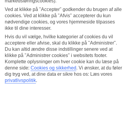
markedsføringscookies).
4.7/5
Standard
Ved at klikke på "Accepter" godkender du brugen af alle
4.8/5
cookies. Ved at klikke på "Afvis" accepterer du kun
nødvendige cookies, og vores hjemmeside tilpasses
Om hotellet
ikke til dine interesser.
Hvis du vil vælge, hvilke kategorier af cookies du vil
4*
Officiel kategori
acceptere eller afvise, skal du klikke på "Administrer".
Du kan altid ændre disse indstillinger senere ved at
Det 4-stjernede hotel Esthisis Suites i Platanias er et hotel med bar,
klikke på "Administrer cookies" i websitets footer.
WiFi og pool. hvis børnene er med findes der børnepool. Der er
Komplette oplysninger om hver cookie kan du læse på
parkeringsmuligheder i omådet. Følgende kreditkort accepteres på
denne side:
Cookies og sikkerhed
.
Vi ønsker, at du føler
hotellet: American Express, Diners Club, EC Maestro, Mastercard
og Visa.
dig tryg ved, at dine data er sikre hos os: Læs vores
privatlivspolitik
.
Kort om hotellet
Til strand/badning
1,5 km
Udendørspool/Børnepool
Ja/Ja
Restaurant/Bar
Ja/Ja
Transfertid