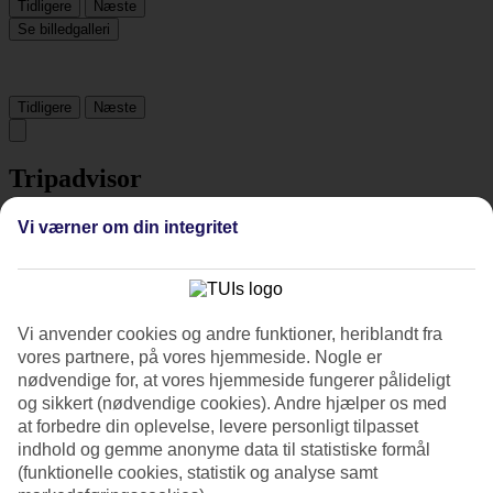
Tidligere
Næste
Se billedgalleri
Tidligere
Næste
Tripadvisor
Vi værner om din integritet
4.9/5
Vurdering af
4.9 / 5
fra
197 anmeldelser
Renlighed
Vi anvender cookies og andre funktioner, heriblandt fra
4.9/5
vores partnere, på vores hjemmeside. Nogle er
Beliggenhed
4.6/5
nødvendige for, at vores hjemmeside fungerer pålideligt
Værelserne
og sikkert (nødvendige cookies). Andre hjælper os med
4.9/5
at forbedre din oplevelse, levere personligt tilpasset
Service
indhold og gemme anonyme data til statistiske formål
4.9/5
(funktionelle cookies, statistik og analyse samt
Søvnkvalitet