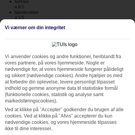
Service
4.8/5
Søvnkvalitet
4.5/5
Standard
Vi værner om din integritet
4.8/5
Om hotellet
2*
Vi anvender cookies og andre funktioner, heriblandt fra
Officiel kategori
vores partnere, på vores hjemmeside. Nogle er
WiFi
nødvendige for, at vores hjemmeside fungerer pålideligt
og sikkert (nødvendige cookies). Andre hjælper os med
Lejlighedshotel tæt på stranden med pool
at forbedre din oplevelse, levere personligt tilpasset
Iliana Hotel er et mindre lejlighedshotel i den lille by Panormos på
indhold og gemme anonyme data til statistiske formål
Kreta. Her bor du i et roligt miljø midt i byen på et familiedrevet
(funktionelle cookies, statistik og analyse samt
hotel. Sandstranden ligger i gåafstand og i poolen kan du tage et
markedsføringscookies).
afkølende dyp. Morgenmadsbuffet bestilles hjemmefra.
Ved at klikke på "Accepter" godkender du brugen af alle
Iliana Hotel har en afslappet stemning med græsk atmosfære.
cookies. Ved at klikke på "Afvis" accepterer du kun
Hotellet består af en lang bygning og udenfor hotellet ligger et
nødvendige cookies, og vores hjemmeside tilpasses
minimarked og nogle lokale tavernaer. Vil du ud og opleve øen,
ikke til dine interesser.
ligger et lokalt busstoppested få hundrede meter fra hotellet.