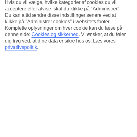
Hvis du vil vælge, hvilke kategorier af cookies du vil
Lille pool
acceptere eller afvise, skal du klikke på "Administrer".
Du kan altid ændre disse indstillinger senere ved at
Ved den lille pool, som ligger i midten af hotellet, er der en rolig
klikke på "Administrer cookies" i websitets footer.
stemning. Her kan du slappe af og nyde dagen fra en liggestol. Vil
Komplette oplysninger om hver cookie kan du læse på
du en tur på stranden, ligger den bare et par minutters gang herfra.
denne side:
Cookies og sikkerhed
.
Vi ønsker, at du føler
dig tryg ved, at dine data er sikre hos os: Læs vores
En- eller toværelses lejligheder
privatlivspolitik
.
Lejlighederne har balkon eller terrasse og har alle tekøkken, hvor du
kan tilberede enklere retter. Vil du tage ferie fra madlavningen, kan
du bestille morgenmad hjemmefra.
Antal værelser : 18
Antal lejligheder : 13
Kort om hotellet
Til strand/badning
150 m - 250 m
Udendørspool
Ja
Shopping
20 m