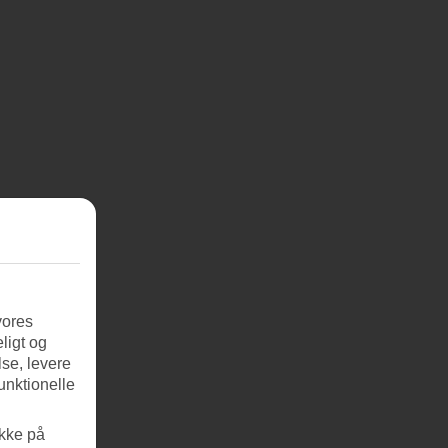
vores
ligt og
se, levere
unktionelle
ikke på