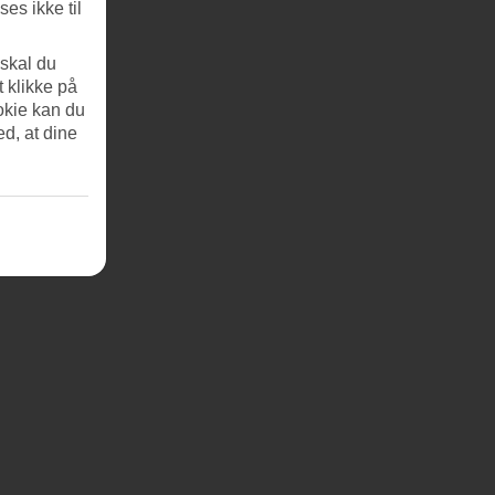
es ikke til
 skal du
t klikke på
okie kan du
ed, at dine