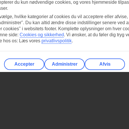
epterer du kun nødvendige cookies, og vores hjemmeside tilpass
sser.
 vælge, hvilke kategorier af cookies du vil acceptere eller afvise,
Administrer". Du kan altid ændre disse indstillinger senere ved a
r cookies" i websitets footer. Komplette oplysninger om hver co
nne side:
Cookies og sikkerhed
.
Vi ønsker, at du føler dig tryg v
re hos os: Læs vores
privatlivspolitik
.
Accepter
Administrer
Afvis