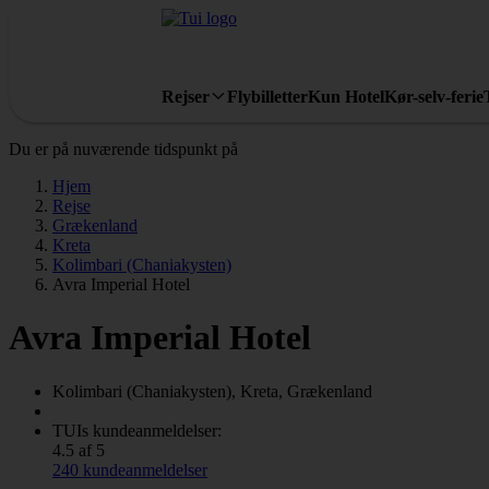
Rejser
Flybilletter
Kun Hotel
Kør-selv-ferie
Du er på nuværende tidspunkt på
Hjem
Rejse
Grækenland
Kreta
Kolimbari (Chaniakysten)
Avra Imperial Hotel
Avra Imperial Hotel
Kolimbari (Chaniakysten), Kreta, Grækenland
TUIs kundeanmeldelser:
4.5 af 5
240 kundeanmeldelser