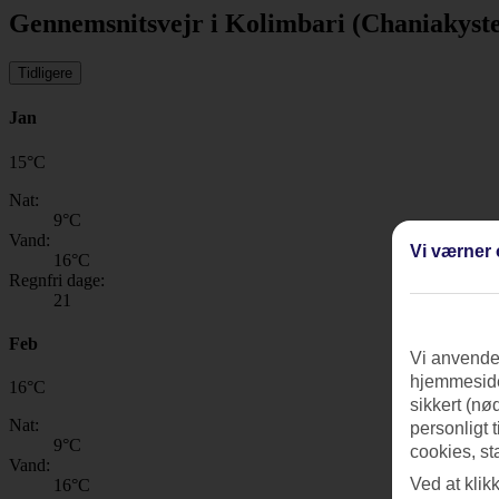
Gennemsnitsvejr i Kolimbari (Chaniakyst
Tidligere
Jan
15
°
C
Nat:
9
°C
Vand:
Vi værner 
16
°C
Regnfri dage:
21
Feb
Vi anvender
hjemmeside
16
°
C
sikkert (nø
Nat:
personligt 
9
°C
cookies, st
Vand:
Ved at klik
16
°C