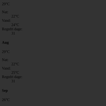
29
°
C
Nat:
22
°C
Vand:
24
°C
Regnfri dage:
31
Aug
29
°
C
Nat:
22
°C
Vand:
25
°C
Regnfri dage:
31
Sep
26
°
C