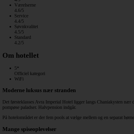
Værelserne
4.6/5
Service
4.4/5
Søvnkvalitet
4.5/5
Standard
4.2/5
Om hotellet
5*
Officiel kategori
WiFi
Moderne luksus nær stranden
Det førsteklasses Avra Imperial Hotel ligger langs Chaniakysten nær d
pompøse paladser. Halvpension indgår.
På hotelområdet er der fem pools at vælge mellem og en separat børnepo
Mange spiseoplevelser