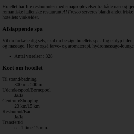
Hotellet har fire restauranter med smagsoplevelser fra både nær og fjer
romantiske italienske restaurant
Al Fresco
serveres blandt andet friske 
hotellets vinkælder.
Afslappende spa
Vil du forkæle dig selv, skal du besøge hotellets spa. Tag et dyp i de
og massage. Her er også farve- og aromaterapi, hydromassage-lounge
Antal værelser : 328
Kort om hotellet
Til strand/badning
300 m - 500 m
Udendørspool/Børnepool
Ja/Ja
Centrum/Shopping
23 km/15 km
Restaurant/Bar
Ja/Ja
Transfertid
ca. 1 time 15 min.