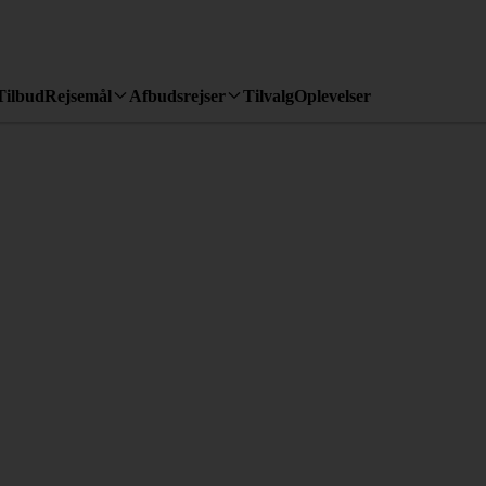
Tilbud
Rejsemål
Afbudsrejser
Tilvalg
Oplevelser