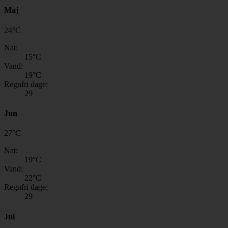
Maj
24
°
C
Nat:
15
°C
Vand:
19
°C
Regnfri dage:
29
Jun
27
°
C
Nat:
19
°C
Vand:
22
°C
Regnfri dage:
29
Jul