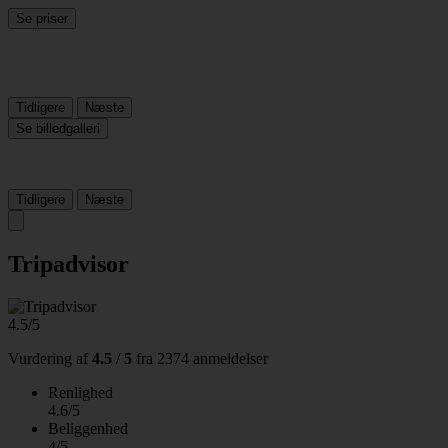
Se priser
Tidligere
Næste
Se billedgalleri
Tidligere
Næste
Tripadvisor
4.5/5
Vurdering af
4.5 / 5
fra
2374 anmeldelser
Renlighed
4.6/5
Beliggenhed
4/5