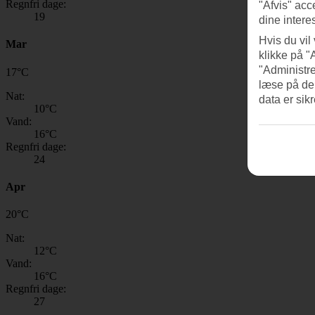
Regnfri dage:
"Afvis" acc
19
dine intere
Hvis du vil
Mar
klikke på "
"Administre
17
°
C
læse på de
Nat:
data er sik
10
°C
Vand:
16
°C
Regnfri dage:
24
Apr
20
°
C
Nat:
12
°C
Vand:
16
°C
Regnfri dage:
27