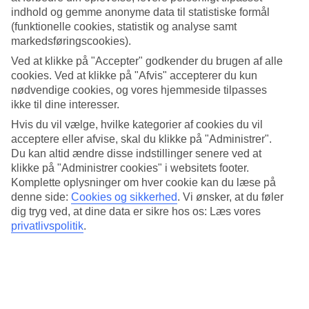
bølgende bjerge i baggrunden. Her bor du i et fredeligt miljø på et
indhold og gemme anonyme data til statistiske formål
stort hotelområde med masser af plads.
(funktionelle cookies, statistik og analyse samt
Privat strand og pool med havudsigt
markedsføringscookies).
Ved at klikke på "Accepter" godkender du brugen af alle
Lige foran hotellet ligger der et privat strandstykke med liggestol og
cookies. Ved at klikke på "Afvis" accepterer du kun
strandservering. Og poolen med udsigt over havet ligger kun få
nødvendige cookies, og vores hjemmeside tilpasses
skridt fra sandet. Poolområdet har bløde liggestole og en swimup-
ikke til dine interesser.
bar, hvor du kan svømme hen og nyde en forfriskende kold drik.
Hvis du vil vælge, hvilke kategorier af cookies du vil
Vandland
acceptere eller afvise, skal du klikke på "Administrer".
Du kan altid ændre disse indstillinger senere ved at
Hvis du vil bade med fart, kan du besøge hotellets vandland. I Nana
klikke på "Administrer cookies" i websitets footer.
Water Park er der flere høje vandrutsjebaner, og der er også lavere
Komplette oplysninger om hver cookie kan du læse på
rutsjebaner, der er velegnede til mindre børn.
denne side:
Cookies og sikkerhed
.
Vi ønsker, at du føler
Spa og træningslokale
dig tryg ved, at dine data er sikre hos os: Læs vores
privatlivspolitik
.
Nana Princess Health Club and Spa byder på en opvarmet
indendørs pool, sauna og dampbad. Du kan også få en manicure
samt andre spabehandlinger. Og hvis du vil holde formen ved lige
under ferien, kan du benytte dig af hotellets fitnessrum.
Stor morgenmadsbuffet indgår