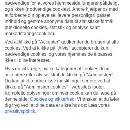
nødvendige for, at vores hjemmeside fungerer pålideligt
af eucalyptus-træer og traditionelle taverner, restauranter og barer.
og sikkert (nødvendige cookies). Andre hjælper os med
Afslapning ved poolområdet
at forbedre din oplevelse, levere personligt tilpasset
indhold og gemme anonyme data til statistiske formål
Poolområdet er omgivet af liggestole, parasoller og et par
(funktionelle cookies, statistik og analyse samt
oliventræer, som giver naturlig skygge. Her kan du bade, slappe af
markedsføringscookies).
og læse en bog. Der er også en bar, hvor du kan bestille noget
forfriskende at drikke. Hvis du vil tage en dukkert i havet, er der kun
Ved at klikke på "Accepter" godkender du brugen af alle
en kort gåtur til stranden i Georgioupolis.
cookies. Ved at klikke på "Afvis" accepterer du kun
nødvendige cookies, og vores hjemmeside tilpasses
Vælg mellem lejlighed og værelse
ikke til dine interesser.
Hvis du vil vælge, hvilke kategorier af cookies du vil
På Hotel Paradise kan du bestille enten lejlighed eller værelse, og
hvis du vil starte dagen ekstra bekvemt kan morgenmad tilkøbes.
acceptere eller afvise, skal du klikke på "Administrer".
Du kan altid ændre disse indstillinger senere ved at
Antal værelser : 20
klikke på "Administrer cookies" i websitets footer.
Antal lejligheder : 6
Komplette oplysninger om hver cookie kan du læse på
denne side:
Cookies og sikkerhed
.
Vi ønsker, at du føler
Kort om hotellet
dig tryg ved, at dine data er sikre hos os: Læs vores
privatlivspolitik
.
Udendørspool/Børnepool
Ja/Nej
Centrum/Shopping
300 m/300 m