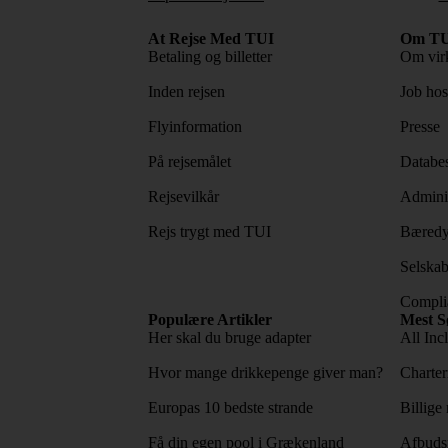
At Rejse Med TUI
Om TU
Betaling og billetter
Om vir
Inden rejsen
Job ho
Flyinformation
Presse
På rejsemålet
Databes
Rejsevilkår
Adminis
Rejs trygt med TUI
Bæredy
Selskab
Complia
Populære Artikler
Mest S
Her skal du bruge adapter
All Incl
Hvor mange drikkepenge giver man?
Charter
Europas 10 bedste strande
Billige 
Få din egen pool i Grækenland
Afbudsr