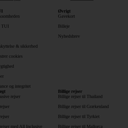
I
Øvrigt
ksomheden
Gavekort
s TUI
Billeje
Nyhedsbrev
kyttelse & sikkerhed
trer cookies
gtighed
er
nce og integritet
øgt
Billige rejser
usive rejser
Billige rejser til Thailand
rejser
Billige rejser til Grækenland
rejser
Billige rejser til Tyrkiet
ejser med All Inclusive
Billige rejser til Mallorca