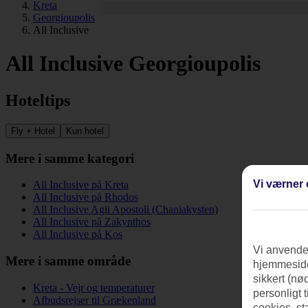
Kreta
Georgioupolis
All Inclusive
All Inclusive Georgioupolis
Hoteltips
Fly + Hotel
Kun hotel
Mere i samme kategori
Vi værner 
All Inclusive på Kreta
All Inclusive på Rhodos
All Inclusive Agii Apostoli (Chaniakysten)
All Inclusive på Zakynthos
All Inclusive på Kos
Vi anvender
Mere i samme område
hjemmeside
sikkert (nø
Kreta - Vejr og temperaturer
personligt 
Afbudsrejser til Grækenland
cookies, st