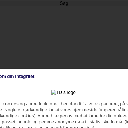
Søg
om din integritet
 cookies og andre funktioner, heriblandt fra vores partnere, på 
. Nogle er nødvendige for, at vores hjemmeside fungerer pålide
dvendige cookies). Andre hjælper os med at forbedre din oplevel
tilpasset indhold og gemme anonyme data til statistiske formål (f
atistik og analyse samt markedsføringscookies).