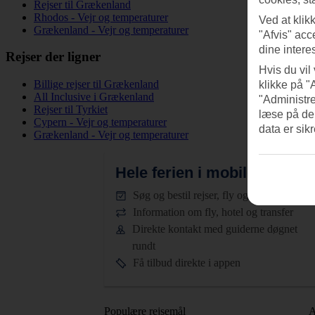
Rejser til Grækenland
Rhodos - Vejr og temperaturer
Ved at klik
Grækenland - Vejr og temperaturer
"Afvis" acc
dine intere
Rejser der ligner
Hvis du vil
Billige rejser til Grækenland
klikke på "
All Inclusive i Grækenland
"Administre
Rejser til Tyrkiet
læse på de
Cypern - Vejr og temperaturer
data er sik
Grækenland - Vejr og temperaturer
Hele ferien i mobilen.
Hent T
Søg og bestil rejser, fly og hotel
Information om fly, hotel og transfer
Direkte kontakt med guiderne døgnet
rundt
Få tilbud direkte i appen
Populære rejsemål
A