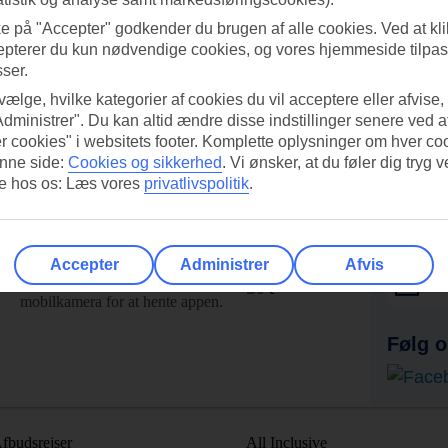
ke på "Accepter" godkender du brugen af alle cookies. Ved at kl
epterer du kun nødvendige cookies, og vores hjemmeside tilpass
sser.
 vælge, hvilke kategorier af cookies du vil acceptere eller afvise,
Administrer". Du kan altid ændre disse indstillinger senere ved a
r cookies" i websitets footer. Komplette oplysninger om hver co
nne side:
Cookies og sikkerhed
.
Vi ønsker, at du føler dig tryg v
re hos os: Læs vores
privatlivspolitik
.
UI-appen i dag!
Få til
Accepter
Administrer
Afvis
Scan QR-koden med dit
Ab
mobilkamera for at hente appen.
Følg o
fbudsrejser
All Inclusive