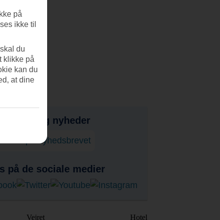
ikke på
es ikke til
 skal du
t klikke på
okie kan du
ed, at dine
bud, tips og nyheder
onner på nyhedsbrevet
s på de sociale medier
Vejret
Hotel