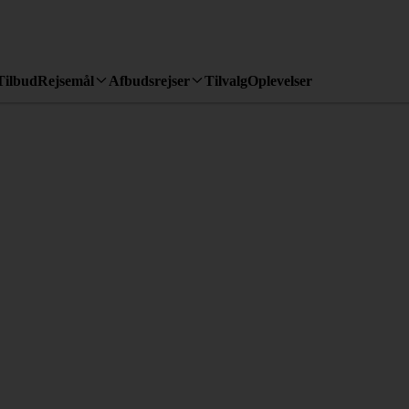
Tilbud
Rejsemål
Afbudsrejser
Tilvalg
Oplevelser