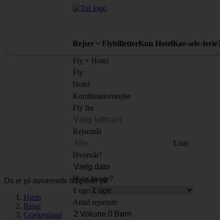
Rejser
Flybilletter
Kun Hotel
Kør-selv-ferie
Fly + Hotel
Fly
Hotel
Kombinationsrejse
Fly fra
Rejsemål
Liste
Hvornår?
Hvor længe?
Du er på nuværende tidspunkt på
1 uge
Hjem
Antal rejsende
Rejse
Grækenland