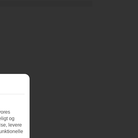
vores
ligt og
se, levere
unktionelle