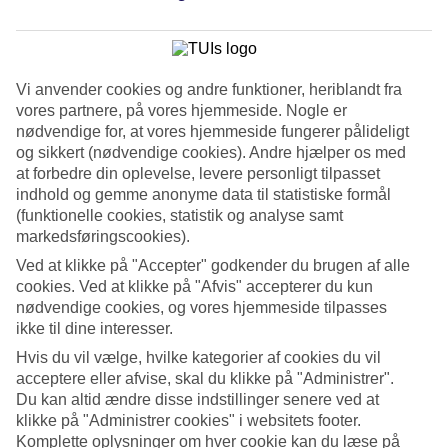
3.9/5
Standard
4/5
Om hotellet
Vi anvender cookies og andre funktioner, heriblandt fra
vores partnere, på vores hjemmeside. Nogle er
WiFi
nødvendige for, at vores hjemmeside fungerer pålideligt
og sikkert (nødvendige cookies). Andre hjælper os med
Familievenligt direkte på stranden
at forbedre din oplevelse, levere personligt tilpasset
indhold og gemme anonyme data til statistiske formål
Familievenlige Esperides ligger på Kretas nordøstkyst, direkte ved
(funktionelle cookies, statistik og analyse samt
Kato Stalos-stranden. Det græske værtspar driver hotellet med stor
markedsføringscookies).
åbenhed, og stemningen er meget familiær. Poolen ligger lige ved
stranden.
Ved at klikke på "Accepter" godkender du brugen af alle
cookies. Ved at klikke på "Afvis" accepterer du kun
Her behøver du ikke at vælge mellem poolen og stranden. Hvor
nødvendige cookies, og vores hjemmeside tilpasses
poolområdet slutter tager stranden over, og grænsen derimellem
markeres af hotellets populære snackbar, med udsigt over havet og
ikke til dine interesser.
øen Agii Theodori. Med sin strategiske beliggenhed er baren det
Hvis du vil vælge, hvilke kategorier af cookies du vil
naturlige mødested for hotellets gæster.
acceptere eller afvise, skal du klikke på "Administrer".
Du kan altid ændre disse indstillinger senere ved at
Enkle retter i aftensolen
klikke på "Administrer cookies" i websitets footer.
Om aftenen kan du bestille en enkel ret fra det græske køkken i
Komplette oplysninger om hver cookie kan du læse på